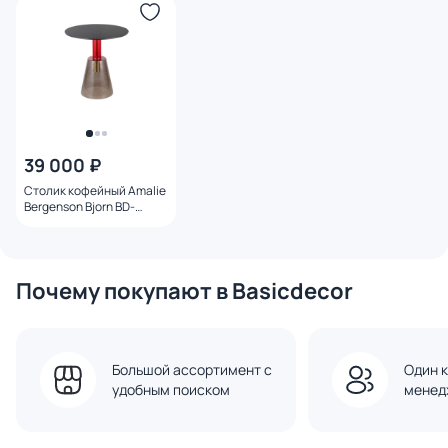
39 000 ₽
Столик кофейный Amalie
Bergenson Bjorn BD-
2366705
Почему покупают в Basicdecor
Большой ассортимент с
Один к
удобным поиском
менед