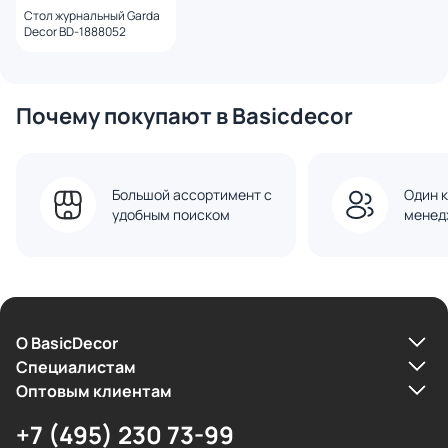
Стол журнальный Garda
Decor BD-1888052
Почему покупают в Basicdecor
Большой ассортимент с
Один к
удобным поиском
менед
О BasicDecor
Cпециалистам
Оптовым клиентам
+7 (495) 230 73-99