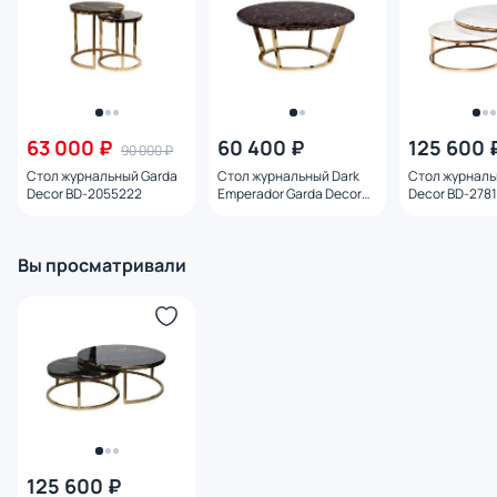
63 000 ₽
60 400 ₽
125 600 
90 000 ₽
Стол журнальный Garda
Стол журнальный Dark
Стол журналь
Decor BD-2055222
Emperador Garda Decor
Decor BD-278
BD-2257587
Вы просматривали
125 600 ₽