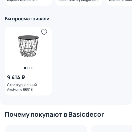
Champs-sur-Marne
To4rooms Lovely
3850207.0103
elegance 3850013.0006
Вы просматривали
9 414 ₽
Стол журнальный
AksHome 66918
Почему покупают в Basicdecor