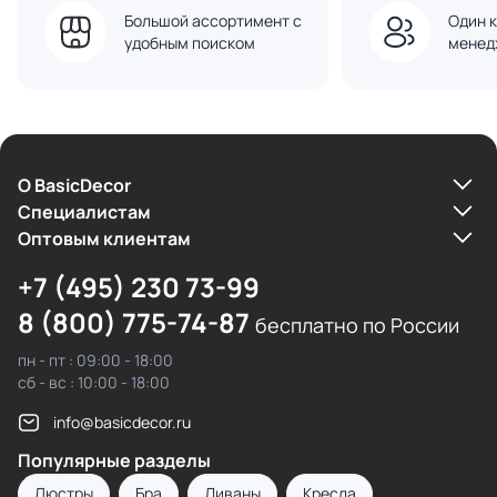
Большой ассортимент с
Один к
удобным поиском
менед
О BasicDecor
Cпециалистам
Оптовым клиентам
+7 (495) 230 73-99
8 (800) 775-74-87
бесплатно по России
пн - пт : 09:00 - 18:00
сб - вс : 10:00 - 18:00
info@basicdecor.ru
Популярные разделы
Люстры
Бра
Диваны
Кресла