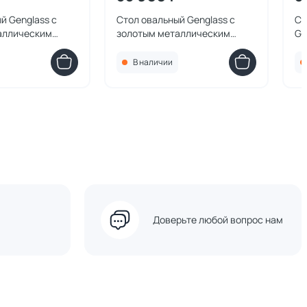
й Genglass с
Стол овальный Genglass с
Ст
аллическим
золотым металлическим
Ge
VIOLUR чёрная
подстольем VIOLUR белая
ме
160*80 см BD-
столешница, 160*80 см BD-
BD
В наличии
3154979
Доверьте любой вопрос нам