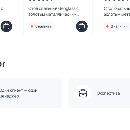
 с
Стол овальный Genglass с
Стол овальны
золотым металлическим
золотым мет
ая
подстольем VIOLUR
подстольем 
 BD-
столешница орех, 160*80 см
столешница, 
В наличии
В наличии
BD-3154981
3154980
or
Один клиент — один
Экспертиза
менеджер