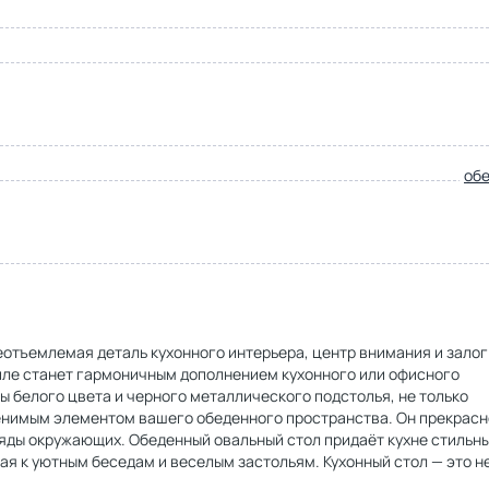
об
еотъемлемая деталь кухонного интерьера, центр внимания и залог
иле станет гармоничным дополнением кухонного или офисного
 белого цвета и черного металлического подстолья, не только
менимым элементом вашего обеденного пространства. Он прекрасн
ляды окружающих. Обеденный овальный стол придаёт кухне стильны
я к уютным беседам и веселым застольям. Кухонный стол — это н