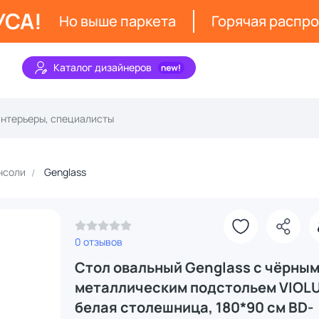
УСА!
Но выше паркета
Горячая распр
Каталог дизайнеров
нсоли
Genglass
0 отзывов
Стол овальный Genglass с чёрны
металлическим подстольем VIOL
белая столешница, 180*90 см BD-