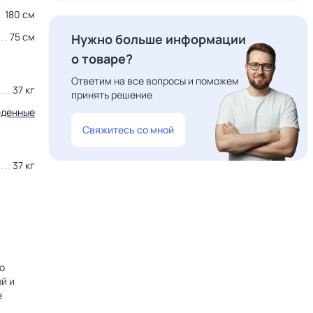
180 см
75 см
Нужно больше информации
о товаре?
Ответим на все вопросы и поможем
37 кг
принять решение
еденные
Свяжитесь со мной
37 кг
о
й и
е