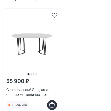
35 900 ₽
Стол овальный Genglass с
чёрным металлическим
подстольем VIOLUR белая
столешница, 180*90 см BD-
В наличии
3103126