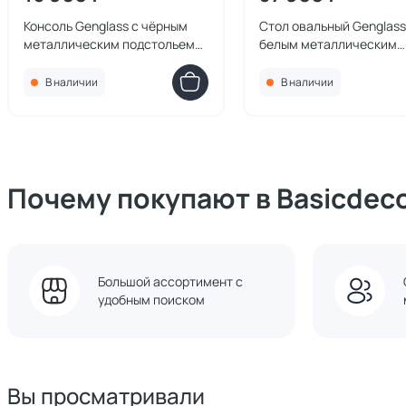
Консоль Genglass с чёрным
Стол овальный Genglass
металлическим подстольем
белым металлическим
VIOLUR чёрная столешница,
подстольем VIOLUR бел
70*40 см BD-3103150
столешница, 200*90 см
В наличии
В наличии
3103116
Почему покупают в Basicdec
Большой ассортимент с
удобным поиском
Вы просматривали