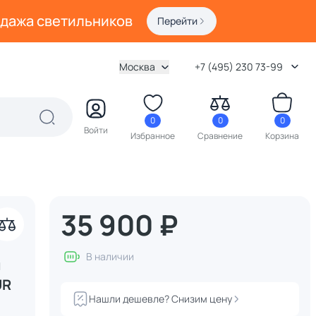
одажа светильников
Перейти
Москва
+7 (495) 230 73-99
0
0
0
Войти
Избранное
Сравнение
Корзина
35 900 ₽
В наличии
м
UR
Нашли дешевле? Снизим цену