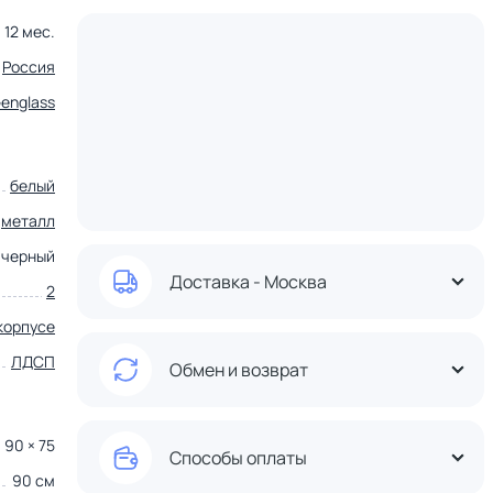
12 мес.
Россия
englass
белый
металл
черный
Доставка - Москва
2
корпусе
ЛДСП
Обмен и возврат
× 90 × 75
Способы оплаты
90 см