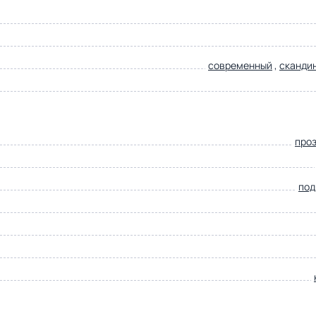
современный
,
сканди
про
под