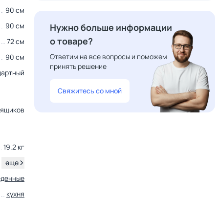
90 см
90 см
Нужно больше информации
о товаре?
72 см
Ответим на все вопросы и поможем
90 см
принять решение
дартный
Свяжитесь со мной
 ящиков
19.2 кг
.
еще
еденные
кухня