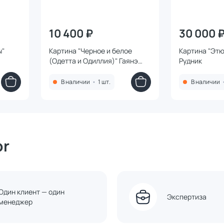
10 400 ₽
30 000 
ы"
Картина "Черное и белое
Картина "Этю
(Одетта и Одиллия)" Гаянэ
Рудник
Добровольская
В наличии
•
1 шт.
В наличии
or
Один клиент — один
Экспертиза
менеджер