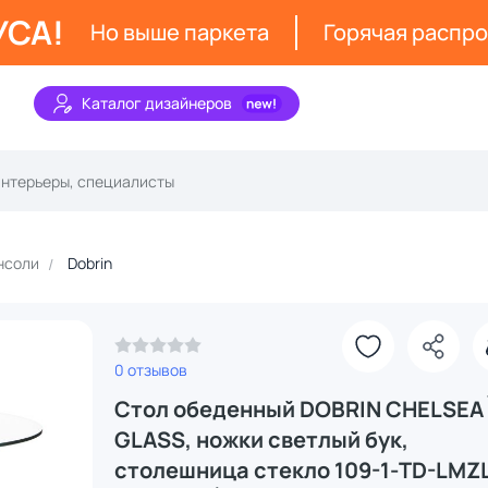
УСА!
Но выше паркета
Горячая распр
Каталог дизайнеров
нсоли
Dobrin
З
0 отзывов
Стол обеденный DOBRIN CHELSEA
GLASS, ножки светлый бук,
столешница стекло 109-1-TD-LMZ