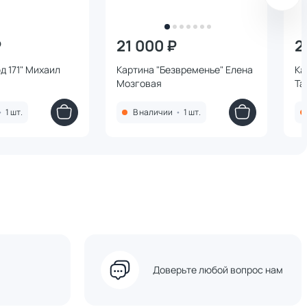
₽
21 000 ₽
2
д 171" Михаил
Картина "Безвременье" Елена
Ка
Мозговая
Та
•
1 шт.
В наличии
•
1 шт.
Доверьте любой вопрос нам