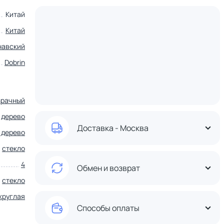
Китай
Китай
навский
Dobrin
зрачный
дерево
Доставка - Москва
 дерево
стекло
4
Обмен и возврат
стекло
круглая
Способы оплаты