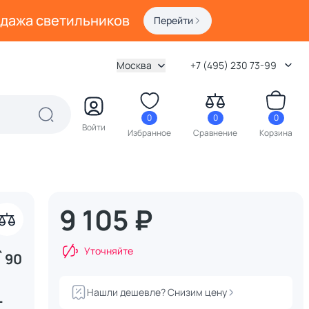
одажа светильников
Перейти
Москва
+7 (495) 230 73-99
0
0
0
Войти
Избранное
Сравнение
Корзина
9 105 ₽
акрыть
Уточняйте
`90
Нашли дешевле? Снизим цену
L