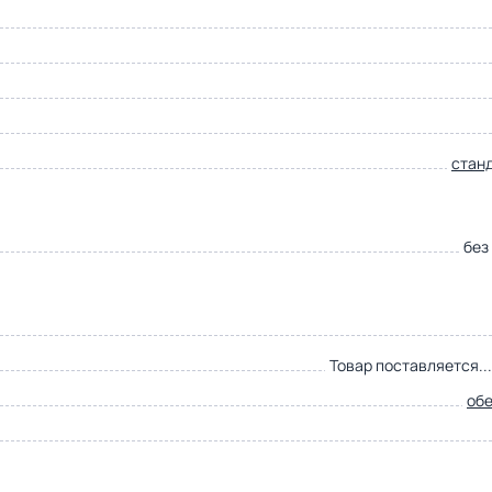
стан
без
Товар поставляется..
об