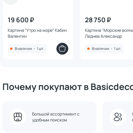
19 600 ₽
28 750 ₽
Картина "Утро на море" Кабин
Картина "Морские волн
Валентин
Леднев Александр
В наличии
•
1 шт.
В наличии
•
1 шт.
Почему покупают в Basicdec
Большой ассортимент с
удобным поиском