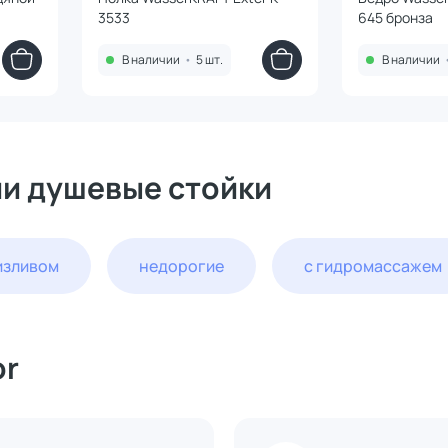
3533
645 бронза
В наличии
•
5 шт.
В наличии
ии душевые стойки
изливом
недорогие
с гидромассажем
or