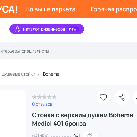
УСА!
Но выше паркета
Горячая распр
Каталог дизайнеров
душевые стойки
Boheme
0 отзывов
Стойка с верхним душем Boheme
Medici 401 бронза
Артикул
401