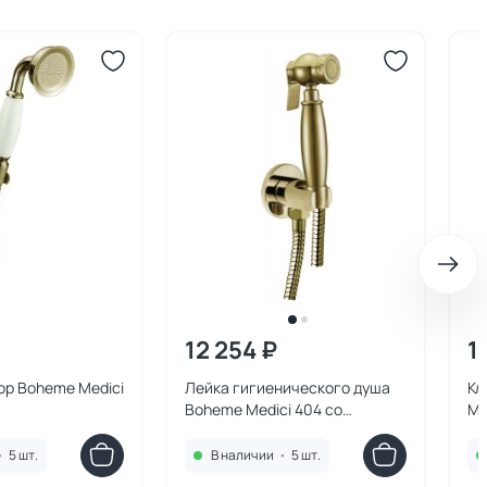
12 254 ₽
1
ор Boheme Medici
Лейка гигиенического душа
Кл
Boheme Medici 404 со
Me
шлангом и держателем
бронза
•
5 шт.
В наличии
•
5 шт.