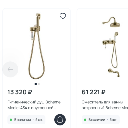
13 320 ₽
61 221 ₽
Гигиенический душ Boheme
Смеситель для ванны
Medici 434 с внутренней
встроенный Boheme Med
частью бронза
308 бронза
В наличии
•
5 шт.
В наличии
•
5 шт.