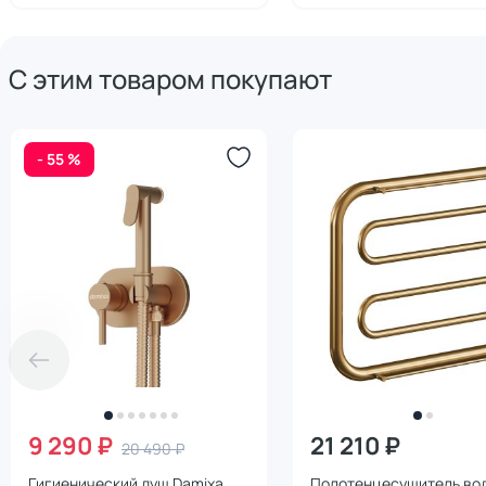
С этим товаром покупают
- 55 %
9 290 ₽
21 210 ₽
20 490 ₽
Гигиенический душ Damixa
Полотенцесушитель во