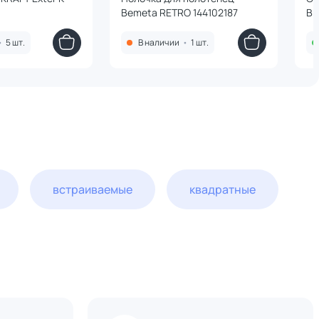
Bemeta RETRO 144102187
Br
бр
•
5 шт.
В наличии
•
1 шт.
встраиваемые
квадратные