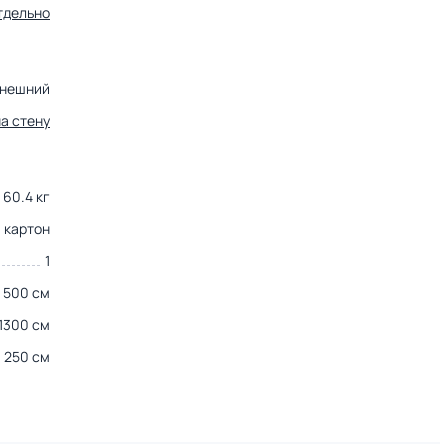
тдельно
нешний
на стену
60.4 кг
картон
1
500 см
1300 см
250 см