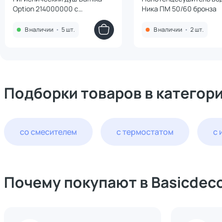
Option 214000000 с
Ника ПМ 50/60 бронза
внутренней частью бронза
В наличии
•
5 шт.
В наличии
•
2 шт.
Подборки товаров в категор
со смесителем
с термостатом
с 
Почему покупают в Basicdec