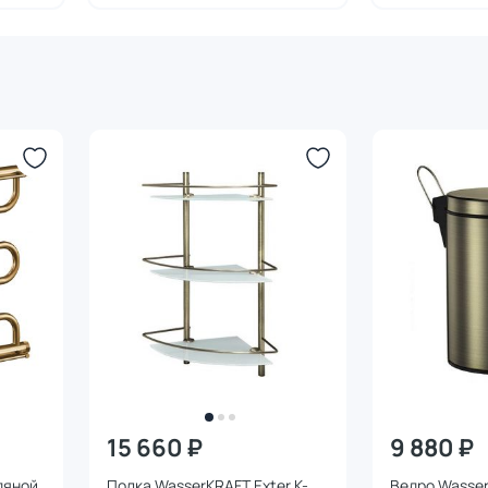
15 660 ₽
9 880 ₽
дяной
Полка WasserKRAFT Exter K-
Ведро Wasser