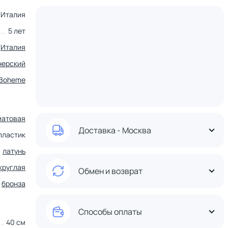
Италия
5 лет
Италия
нерский
Boheme
матовая
Доставка - Москва
пластик
латунь
круглая
Обмен и возврат
бронза
Способы оплаты
40 см