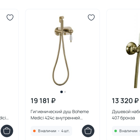
19 181 ₽
13 320 ₽
Гигиенический душ Boheme
Душевой наб
ici
Medici 424с внутренней
407 бронза
частью бронза
В наличии
•
4 шт.
В наличии