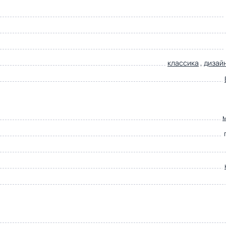
классика
,
дизай