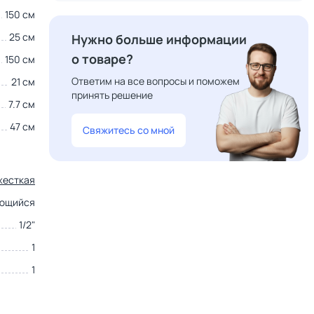
150 см
25 см
Нужно больше информации
о товаре?
150 см
Ответим на все вопросы и поможем
21 см
принять решение
7.7 см
47 см
Свяжитесь со мной
жесткая
ающийся
1/2"
1
1