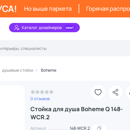
УСА!
Но выше паркета
Горячая распр
Каталог дизайнеров
душевые стойки
Boheme
0 отзывов
Стойка для душа Boheme Q 148-
WCR.2
Артикул
148-WCR.2