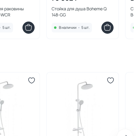
ля раковины
Стойка для душа Boheme Q
См
1-WCR
148-GG
Bo
•
5 шт.
В наличии
•
5 шт.