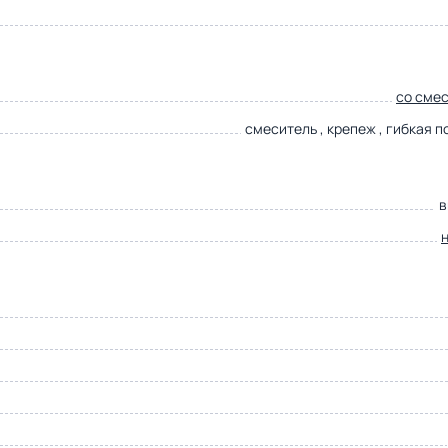
со сме
смеситель , крепеж , гибкая 
в