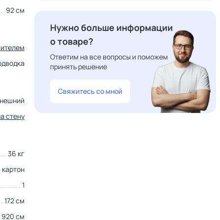
92 см
Нужно больше информации
о товаре?
сителем
Ответим на все вопросы и поможем
подводка
принять решение
Свяжитесь со мной
нешний
на стену
36 кг
картон
1
172 см
920 см