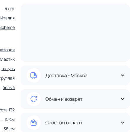
5 лет
Италия
Boheme
матовая
пластик
латунь
Доставка - Москва
круглая
белый
Обмен и возврат
ота 132
15 см
Способы оплаты
36 см