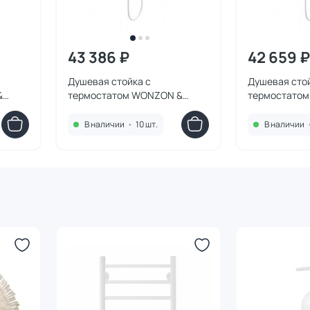
43 386 ₽
42 659 ₽
Душевая стойка с
Душевая стой
&
термостатом WONZON &
термостато
A-MW
WOGHAND WW-B3051-A1-MW
WOGHAND WW
Белый
Белый
В наличии
•
10 шт.
В наличии