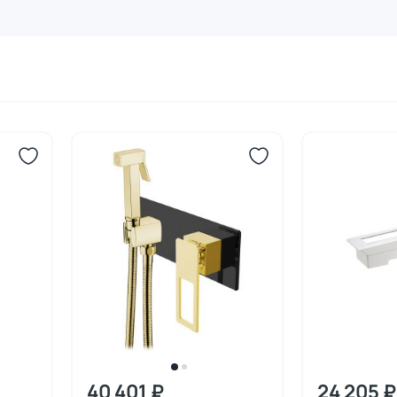
40 401 ₽
24 205 ₽