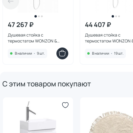
47 267 ₽
44 407 ₽
Душевая стойка с
Душевая стойка с
термостатом WONZON &
термостатом WONZON 
WOGHAND WW-C3011-A-MW
WOGHAND WW-B3057-
Белый
Белый
В наличии
•
9 шт.
В наличии
•
19 шт.
С этим товаром покупают