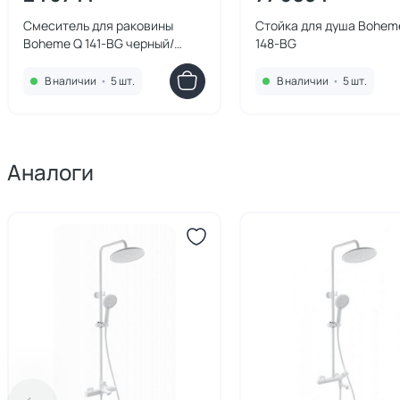
Смеситель для раковины
Стойка для душа Bohem
Boheme Q 141-BG черный/
148-BG
золото
В наличии
•
5 шт.
В наличии
•
5 шт.
Аналоги