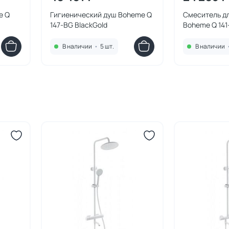
e Q
Гигиенический душ Boheme Q
Смеситель д
147-BG BlackGold
Boheme Q 14
В наличии
•
5 шт.
В наличии