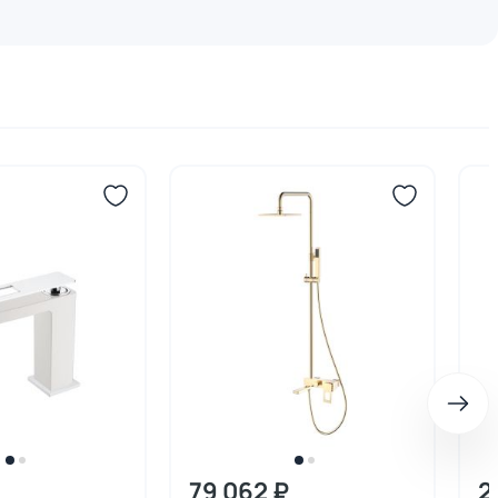
79 062 ₽
2