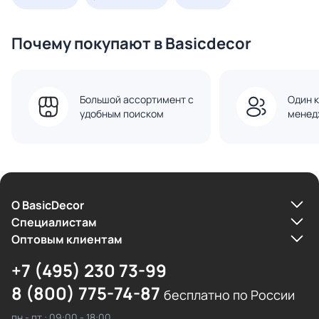
Почему покупают в Basicdecor
Большой ассортимент с
Один к
удобным поиском
менед
О BasicDecor
Cпециалистам
Оптовым клиентам
+7 (495) 230 73-99
8 (800) 775-74-87
бесплатно по России
пн - пт : 09:00 - 18:00