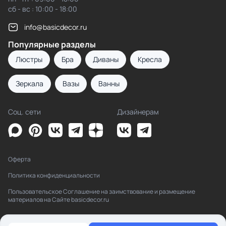
сб - вс : 10:00 - 18:00
info@basicdecor.ru
Популярные разделы
Люстры
Бра
Диваны
Кресла
Зеркала
Вазы
Ванны
Соц. сети
Дизайнерам
Оферта
Политика конфиденциальности
Пользовательское Соглашение на заимствование и размещение
материалов на Сайте basicdecor.ru