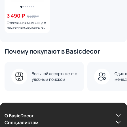
3 490 ₽
6 590 ₽
Стеклянная мыльница с
настенным держателем
AM.PM Func A8F34222
Почему покупают в Basicdecor
Большой ассортимент с
Один к
удобным поиском
менед
О BasicDecor
Cпециалистам