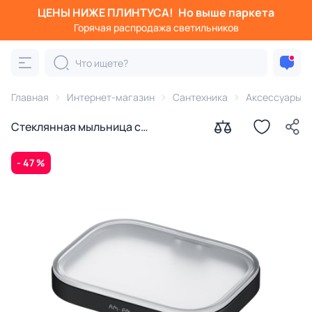
ЦЕНЫ НИЖЕ ПЛИНТУСА!
Но выше паркета
Горячая распродажа светильников
Главная
Интернет-магазин
Сантехника
Аксессуары д
Стеклянная мыльница с
настенным держателем AM.PM
Func A8F34222
- 47 %