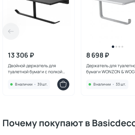
13 306 ₽
8 698 ₽
Двойной держатель для
Держатель для туалетн
туалетной бумаги с полкой
бумаги WONZON & WO
WONZON & WOGHAND
ECLIPSE WW-9126-CR с
ECLIPSE, Черный матовый
полкой, хром
В наличии
•
39 шт.
В наличии
•
33 шт.
WW-9156-MB
Почему покупают в Basicdec