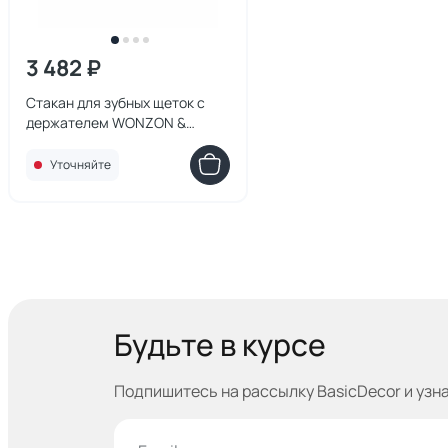
3 482 ₽
Стакан для зубных щеток с
держателем WONZON &
WOGHAND ECLIPSE,
брашированное золото WW-
Уточняйте
9121-BG
Будьте в курсе
Подпишитесь на рассылку BasicDecor и узн