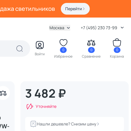
одажа светильников
Перейти
Москва
+7 (495) 230 73-99
0
0
0
Войти
Избранное
Сравнение
Корзина
3 482 ₽
Уточняйте
D
Нашли дешевле? Снизим цену
WW-