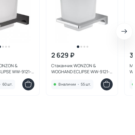
2 629 ₽
3
WONZON &
Стаканчик WONZON &
Мы
IPSE WW-9121-
WOGHAND ECLIPSE WW-9121-
WO
графит
CR хром
WW
•
60 шт.
В наличии
•
55 шт.