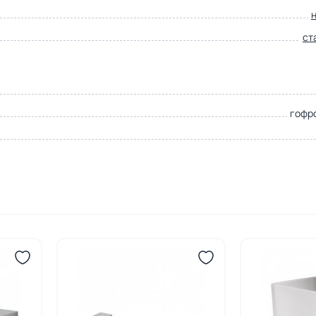
ст
гофр