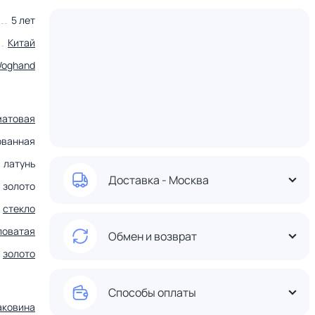
5 лет
Китай
Woghand
матовая
ованная
латунь
Доставка - Москва
золото
стекло
ловатая
Обмен и возврат
золото
Способы оплаты
аковина