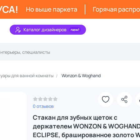
УСА!
Но выше паркета
Горячая распр
Каталог дизайнеров
уары для ванной комнаты
Wonzon & Woghand
0 отзывов
Стакан для зубных щеток с
держателем WONZON & WOGHAN
ECLIPSE, брашированное золото 