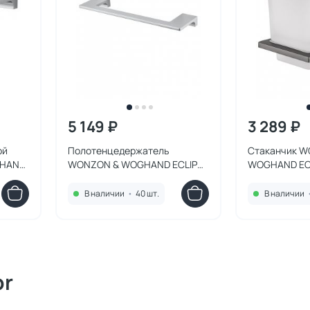
5 149 ₽
3 289 ₽
ой
Полотенцедержатель
Стаканчик 
GHAND
WONZON & WOGHAND ECLIPSE
WOGHAND ECL
WW-9113 хром
BGM темный 
В наличии
•
40 шт.
В наличии
or