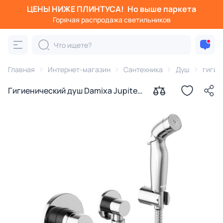
ЦЕНЫ НИЖЕ ПЛИНТУСА!
Но выше паркета
Горячая распродажа светильников
Главная
Интернет-магазин
Сантехника
Душ
гигие
Гигиенический душ Damixa Jupiter
777510001 с внутренней частью