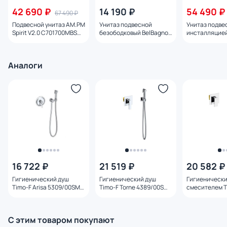
42 690 ₽
14 190 ₽
54 490 ₽
67 490 ₽
Подвесной унитаз AM.PM
Унитаз подвесной
Унитаз подве
Spirit V2.0 C701700MBSC
безободковый BelBagno
инсталляцией
черный с микролифтом
ONDA BB066CHR
клавишей хро
Spirit 2.0 IS4
Аналоги
16 722 ₽
21 519 ₽
20 582 ₽
Гигиенический душ
Гигиенический душ
Гигиенически
Timo-F Arisa 5309/00SM
Timo-F Torne 4389/00SM
смесителем T
со смесителем с
со смесителем, с
Selene 2089/
внутренней частью
внутренней частью
внутренней ч
С этим товаром покупают