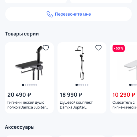
Перезвоните мне
Товары серии
- 50 %
20 490 ₽
18 990 ₽
10 290 ₽
Гигиенический душ с
Душевой комплект
Cмеситель с
полкой Damixa Jupiter
Damixa Jupiter
гигиеническ
773500301 черный
977000300
Damixa Jupite
773500200, б
Аксессуары