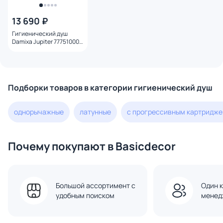
13 690 ₽
Гигиенический душ
Damixa Jupiter 777510001
с внутренней частью
Подборки товаров в категории гигиенический душ
однорычажные
латунные
с прогрессивным картридж
Почему покупают в Basicdecor
Большой ассортимент с
Один к
удобным поиском
менед