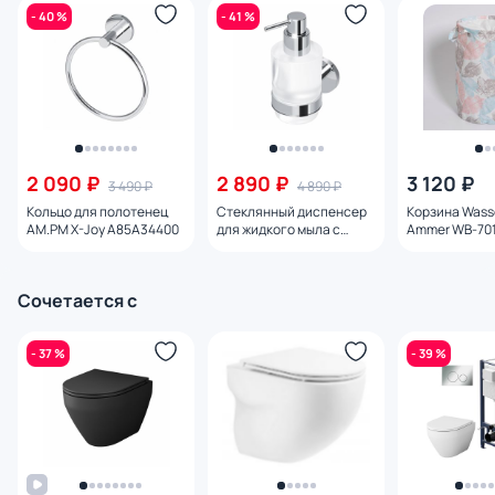
- 40 %
- 41 %
2 090 ₽
2 890 ₽
3 120 ₽
3 490 ₽
4 890 ₽
Кольцо для полотенец
Стеклянный диспенсер
Корзина Wass
AM.PM X-Joy A85A34400
для жидкого мыла с
Ammer WB-70
настенным держателем
AM.PM X-Joy A85A36900
Сочетается с
- 37 %
- 39 %