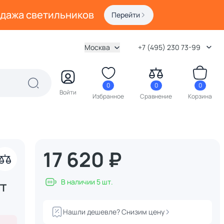
одажа светильников
Перейти
Москва
+7 (495) 230 73-99
0
0
0
Войти
Избранное
Сравнение
Корзина
17 620 ₽
акрыть
акрыть
В наличии 5 шт.
FT
Нашли дешевле? Снизим цену