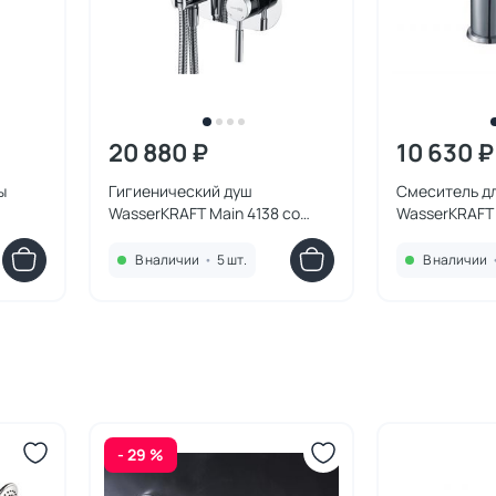
20 880 ₽
10 630 ₽
ы
Гигиенический душ
Смеситель д
WasserKRAFT Main 4138 со
WasserKRAFT 
смесителем, с внутренней
частью
В наличии
•
5 шт.
В наличии
- 29 %