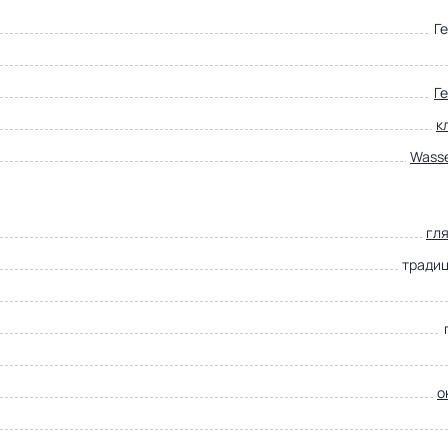
Г
Г
к
Wass
гл
тради
о