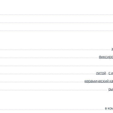
фиксир
литой
,
с 
керамический к
ры
в ко