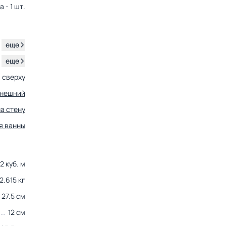
 - 1 шт.
.
еще
.
еще
сверху
нешний
на стену
я ванны
2 куб. м
2.615 кг
27.5 см
12 см