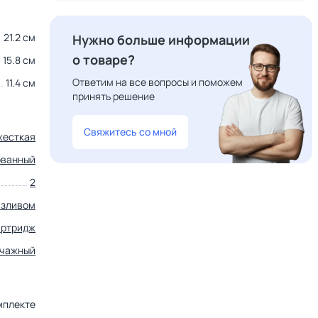
21.2 см
Нужно больше информации
о товаре?
15.8 см
Ответим на все вопросы и поможем
11.4 см
принять решение
Свяжитесь со мной
жесткая
ованный
2
изливом
артридж
чажный
мплекте