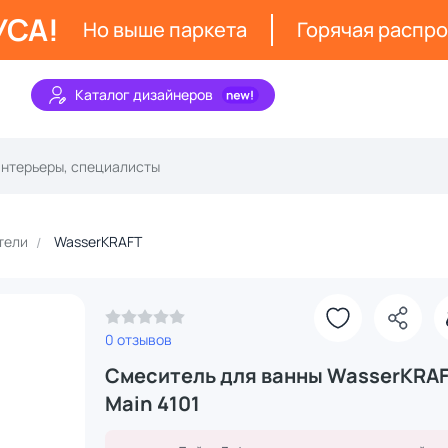
УСА!
Но выше паркета
Горячая распр
Каталог дизайнеров
тели
WasserKRAFT
0 отзывов
З
З
Смеситель для ванны WasserKRA
Main 4101