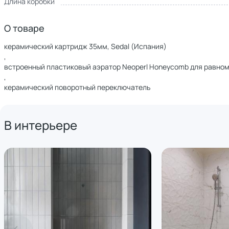
Длина коробки
О товаре
керамический картридж 35мм, Sedal (Испания)
,
встроенный пластиковый аэратор Neoperl Honeycomb для равном
,
керамический поворотный переключатель
В интерьере