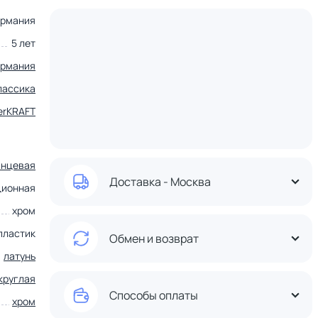
ермания
5 лет
ермания
лассика
erKRAFT
янцевая
Доставка - Москва
ционная
хром
пластик
Обмен и возврат
латунь
круглая
Способы оплаты
хром