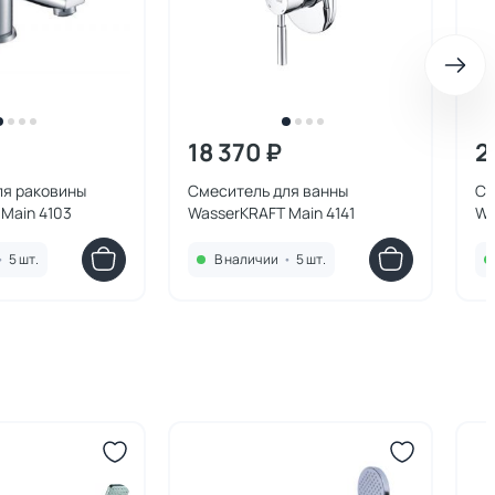
18 370 ₽
2
ля раковины
Смеситель для ванны
См
Main 4103
WasserKRAFT Main 4141
Wa
•
5 шт.
В наличии
•
5 шт.