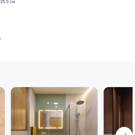
25.5 см
°