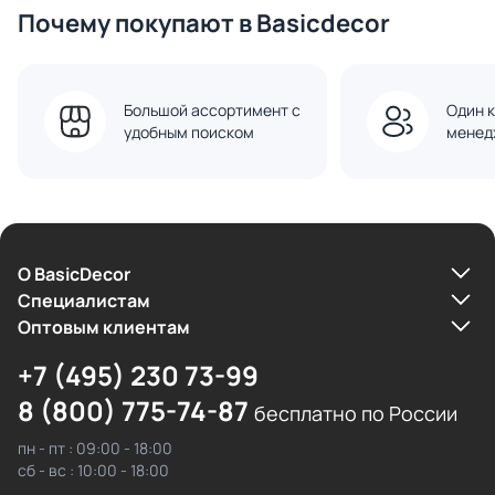
Почему покупают в Basicdecor
Большой ассортимент с
Один к
удобным поиском
менед
О BasicDecor
Cпециалистам
Оптовым клиентам
+7 (495) 230 73-99
8 (800) 775-74-87
бесплатно по России
пн - пт : 09:00 - 18:00
сб - вс : 10:00 - 18:00