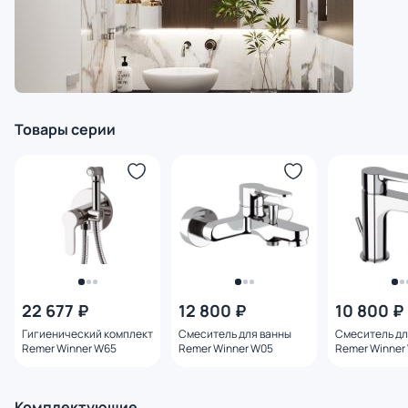
Товары серии
22 677 ₽
12 800 ₽
10 800 ₽
Гигиенический комплект
Смеситель для ванны
Смеситель дл
Remer Winner W65
Remer Winner W05
Remer Winner
Комплектующие