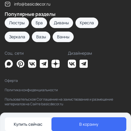
info@basicdecor.ru
Популярные разделы
Люстры
Бра
Диваны
Кресла
Зеркала
Вазы
Ванны
Соц. сети
Дизайнерам
Оферта
Политика конфиденциальности
Пользовательское Соглашение на заимствование и размещение
материалов на Сайте basicdecor.ru
Купить сейчас
В корзину