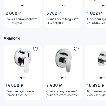
2 808 ₽
3 762 ₽
1 022 ₽
Ручная лейка Magliezza
Ручная лейка Magliezza
Шланг для ду
LT-1-cr хром
LT-4-cr хром
332CNNC150 1
Аналоги
14 800 ₽
7 400 ₽
16 990 ₽
Смеситель для ванны
Смеситель для ванны/
Встраиваемы
Remer Class Line L09
душа скрытого монтажа
смеситель дл
Orange Отто M22-500cr
Damixa Jupite
хром