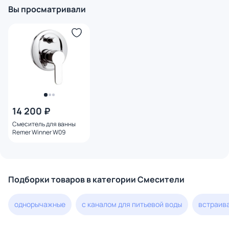
Вы просматривали
14 200 ₽
Смеситель для ванны
Remer Winner W09
Подборки товаров в категории Смесители
однорычажные
с каналом для питьевой воды
встраив