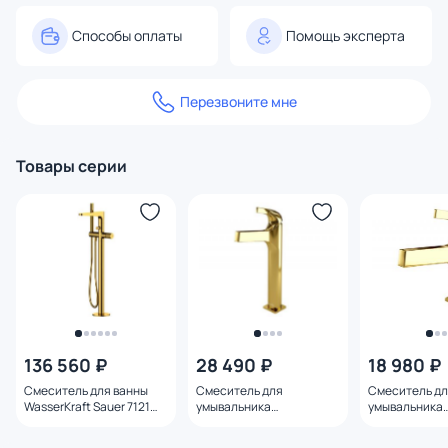
Способы оплаты
Помощь эксперта
Перезвоните мне
Товары серии
136 560 ₽
28 490 ₽
18 980 ₽
Смеситель для ванны
Смеситель для
Смеситель д
WasserKraft Sauer 7121
умывальника
умывальника
золото
WasserKRAFT Sauer
WasserKRAFT 
7103H