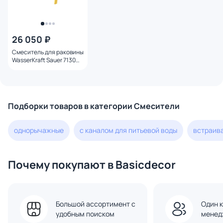
26 050 ₽
Смеситель для раковины
WasserKraft Sauer 7130
золото
Подборки товаров в категории Смесители
однорычажные
с каналом для питьевой воды
встраив
Почему покупают в Basicdecor
Большой ассортимент с
Один к
удобным поиском
менед