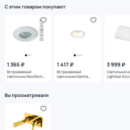
С этим товаром покупают
1 365 ₽
1 417 ₽
3 999 ₽
Встраиваемый
Встраиваемый
Светильник н
светильник NovoTech
светильник Mantra
Lightstar Arc
AQUA IP65 GU5.3 50W
COMFORT IP65 6810
20W 226202 
369305 SPOT
Вы просматривали