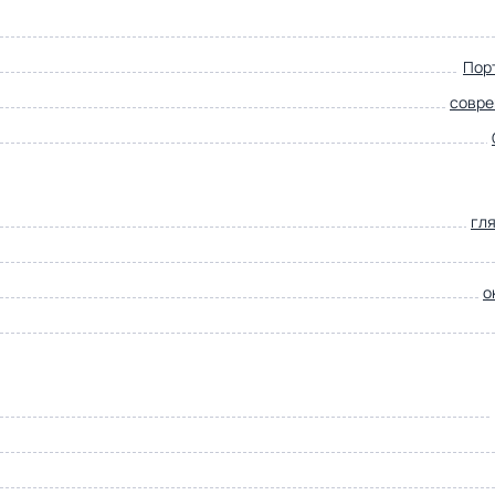
Пор
совр
гл
о