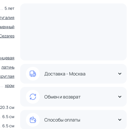
5 лет
тугалия
еменный
Cezares
янцевая
латунь
Доставка - Москва
круглая
хром
Обмен и возврат
20.3 см
6.5 см
Способы оплаты
6.5 см