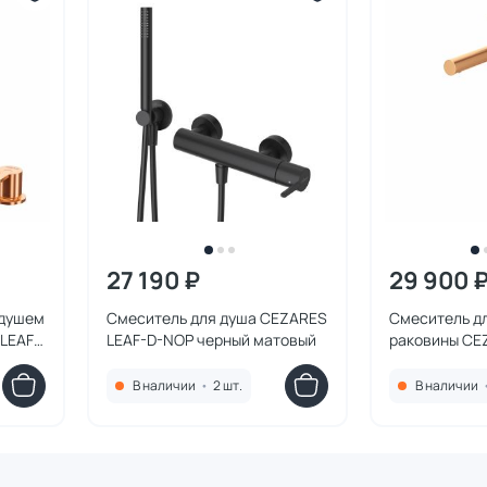
27 190 ₽
29 900 
 душем
Смеситель для душа CEZARES
Смеситель д
 LEAF-
LEAF-D-NOP черный матовый
раковины CE
ная
SS браширов
В наличии
•
2 шт.
В наличии