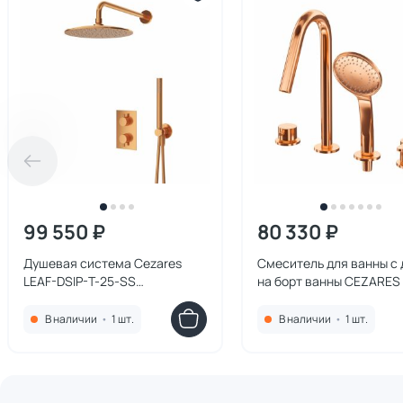
99 550 ₽
80 330 ₽
Душевая система Cezares
Смеситель для ванны с
LEAF-DSIP-T-25-SS
на борт ванны CEZARES
брашированная медь
BVDM4-SS браширован
медь
В наличии
•
1 шт.
В наличии
•
1 шт.