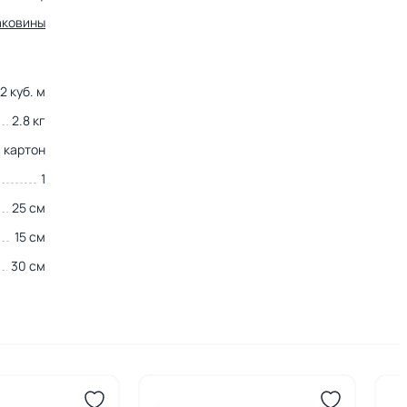
аковины
2 куб. м
2.8 кг
картон
1
25 см
15 см
30 см