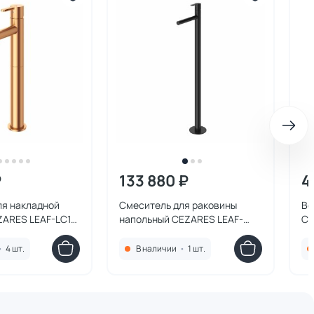
₽
133 880 ₽
4
ля накладной
Смеситель для раковины
Вс
ZARES LEAF-LC1-
напольный CEZARES LEAF-
CE
анная медь
TVP-NOP черный матовый
бр
•
4 шт.
В наличии
•
1 шт.