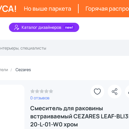
УСА!
Но выше паркета
Горячая распр
Каталог дизайнеров
тели
Cezares
0 отзывов
Смеситель для раковины
встраиваемый CEZARES LEAF-BLI3
20-L-01-W0 хром