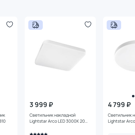
3 999 ₽
4 799 ₽
ник
Светильник накладной
Светильник 
810
Lightstar Arco LED 3000K 20W
Lightstar Ar
226202 белый
225204 белы