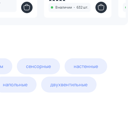
•
В наличии
•
632 шт.
ем
сенсорные
настенные
напольные
двухвентильные