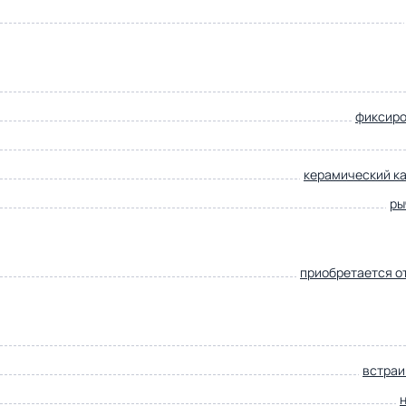
фиксир
керамический к
ры
приобретается о
встра