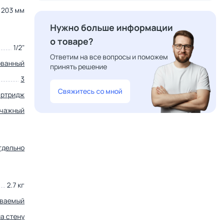
203 мм
Нужно больше информации
о товаре?
1/2"
Ответим на все вопросы и поможем
ованный
принять решение
3
Свяжитесь со мной
артридж
чажный
тдельно
2.7 кг
иваемый
на стену