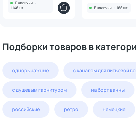
В наличии
•
1 148 шт.
В наличии
•
188 шт.
Подборки товаров в категор
однорычажные
с каналом для питьевой в
с душевым гарнитуром
на борт ванны
российские
ретро
немецкие