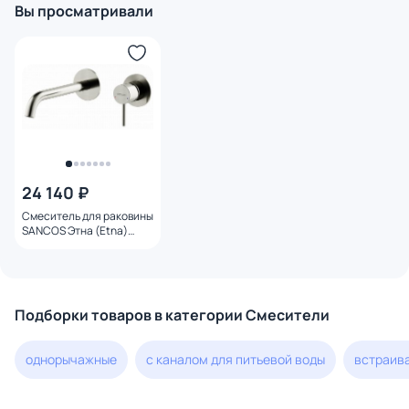
Вы просматривали
24 140 ₽
Смеситель для раковины
SANCOS Этна (Etna)
SC9004BN
брашированный никель
Подборки товаров в категории Смесители
однорычажные
с каналом для питьевой воды
встраив