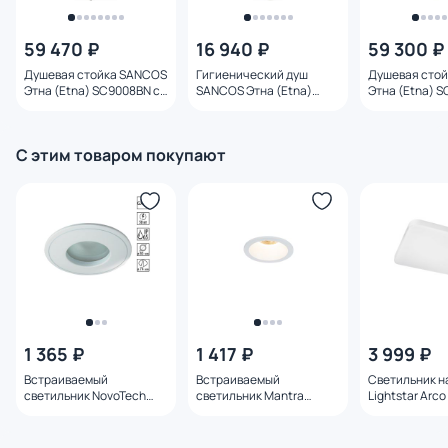
59 470 ₽
16 940 ₽
59 300 ₽
Душевая стойка SANCOS
Гигиенический душ
Душевая стой
Этна (Etna) SC9008BN с
SANCOS Этна (Etna)
Этна (Etna) S
термостатом и изливом,
SC9033BN со
термостатом,
брашированный никель
смесителем,
брашированн
брашированный никель
С этим товаром покупают
1 365 ₽
1 417 ₽
3 999 ₽
Встраиваемый
Встраиваемый
Светильник н
светильник NovoTech
светильник Mantra
Lightstar Arc
AQUA IP65 GU5.3 50W
COMFORT IP65 6810
20W 226202 
369305 SPOT