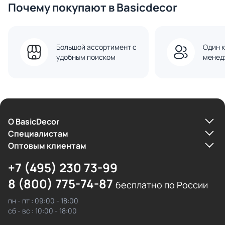
Почему покупают в Basicdecor
Большой ассортимент с
Один к
удобным поиском
менед
О BasicDecor
Cпециалистам
Оптовым клиентам
+7 (495) 230 73-99
8 (800) 775-74-87
бесплатно по России
пн - пт : 09:00 - 18:00
сб - вс : 10:00 - 18:00