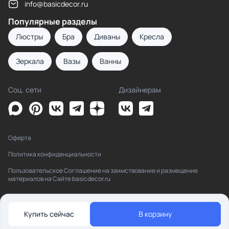
info@basicdecor.ru
Популярные разделы
Люстры
Бра
Диваны
Кресла
Зеркала
Вазы
Ванны
Соц. сети
Дизайнерам
Оферта
Политика конфиденциальности
Пользовательское Соглашение на заимствование и размещение
материалов на Сайте basicdecor.ru
Купить сейчас
В корзину