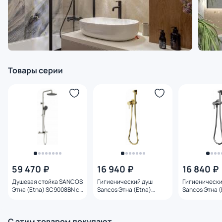
Товары серии
59 470 ₽
16 940 ₽
16 840 ₽
Душевая стойка SANCOS
Гигиенический душ
Гигиенически
Этна (Etna) SC9008BN с
Sancos Этна (Etna)
Sancos Этна (
термостатом и изливом,
SC9033BG
SC9033GG во
брашированный никель
брашированное золото
сталь
С этим товаром покупают