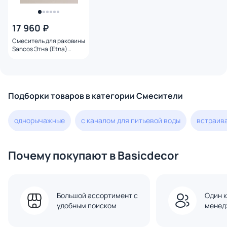
17 960 ₽
Смеситель для раковины
Sancos Этна (Etna)
SC9003GG вороненая
сталь
Подборки товаров в категории Смесители
однорычажные
с каналом для питьевой воды
встраив
Почему покупают в Basicdecor
Большой ассортимент с
Один к
удобным поиском
менед