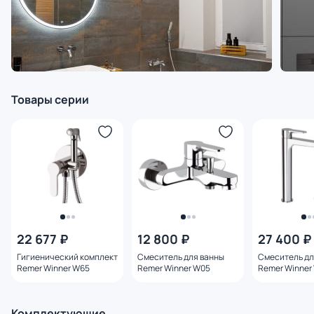
Товары серии
22 677 ₽
12 800 ₽
27 400 ₽
Гигиенический комплект
Смеситель для ванны
Смеситель дл
Remer Winner W65
Remer Winner W05
Remer Winner
Комплектующие