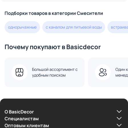
Подборки товаров в категории Смесители
однорычажные
с каналом для питьевой воды
встраив
Почему покупают в Basicdecor
Большой ассортимент с
Один к
удобным поиском
менед
О BasicDecor
Cпециалистам
Оптовым клиентам