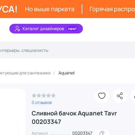
УСА!
Но выше паркета
Горячая распр
Каталог дизайнеров
ктующие для сантехники
Aquanet
0 отзывов
Сливной бачок Aquanet Tavr
00203347
Артикул
00203347