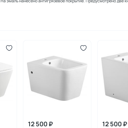
. На эмаль нанесено антигрязевое покрытие. Предусмотрено две к
12 500 ₽
12 500 ₽