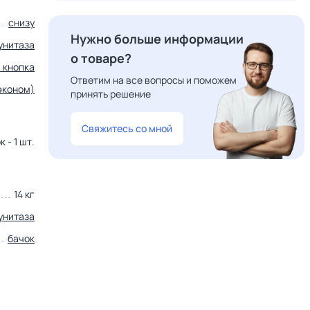
снизу
Нужно больше информации
унитаза
о товаре?
 кнопка
Ответим на все вопросы и поможем
эконом)
принять решение
Свяжитесь со мной
к - 1 шт.
14 кг
унитаза
бачок