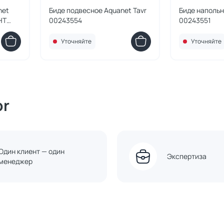
net
Биде подвесное Aquanet Tavr
Биде напольн
HT
00243554
00243551
Уточняйте
Уточняйте
or
Один клиент — один
Экспертиза
менеджер