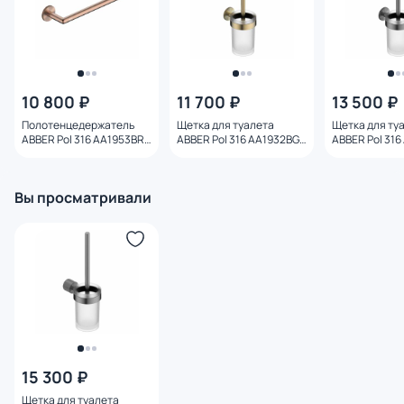
10 800 ₽
11 700 ₽
13 500 ₽
Полотенцедержатель
Щетка для туалета
Щетка для ту
ABBER Pol 316 AA1953BRG
ABBER Pol 316 AA1932BG
ABBER Pol 31
28.5 см, брашированное
брашированное светлое
брашированн
розовое золото
золото
оружейная ст
Вы просматривали
15 300 ₽
Щетка для туалета