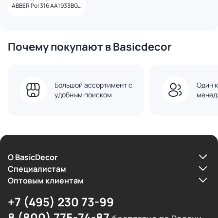
ABBER Pol 316 AA1933BGG
брашированная
оружейная сталь
Почему покупают в Basicdecor
Большой ассортимент с
Один к
удобным поиском
менед
О BasicDecor
Cпециалистам
Оптовым клиентам
+7 (495) 230 73-99
8 (800) 775-74-87