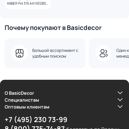
ABBER Pol 316 AA1932BST
брашированная сталь
Почему покупают в Basicdecor
Большой ассортимент с
Один к
удобным поиском
менед
О BasicDecor
Cпециалистам
Оптовым клиентам
+7 (495) 230 73-99
8 (800) 775-74-87