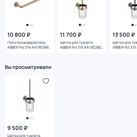
10 800 ₽
11 700 ₽
13 500 ₽
Полотенцедержатель
Щетка для туалета
Щетка для ту
ABBER Pol 316 AA1953BRG
ABBER Pol 316 AA1932BG
ABBER Pol 31
28.5 см, брашированное
брашированное светлое
брашированн
розовое золото
золото
оружейная ст
Вы просматривали
9 500 ₽
Щетка для туалета