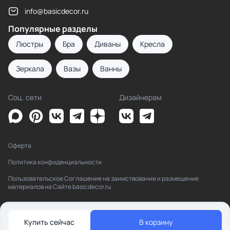
info@basicdecor.ru
Популярные разделы
Люстры
Бра
Диваны
Кресла
Зеркала
Вазы
Ванны
Соц. сети
Дизайнерам
Оферта
Политика конфиденциальности
Пользовательское Соглашение на заимствование и размещение
материалов на Сайте basicdecor.ru
Купить сейчас
В корзину