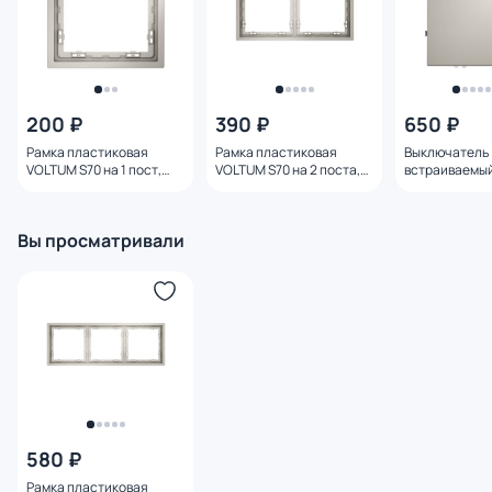
200 ₽
390 ₽
650 ₽
Рамка пластиковая
Рамка пластиковая
Выключатель
VOLTUM S70 на 1 пост,
VOLTUM S70 на 2 поста,
встраиваемы
(кашемир) VLS100103
(кашемир) VLS100203
S70 одноклав
(кашемир) VL
Вы просматривали
580 ₽
Рамка пластиковая