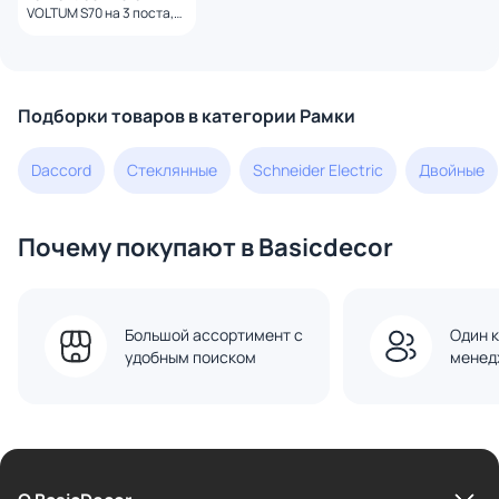
VOLTUM S70 на 3 поста,
(кашемир) VLS100303
Подборки товаров в категории Рамки
Daccord
Стеклянные
Schneider Electric
Двойные
Почему покупают в Basicdecor
Большой ассортимент с
Один к
удобным поиском
менед