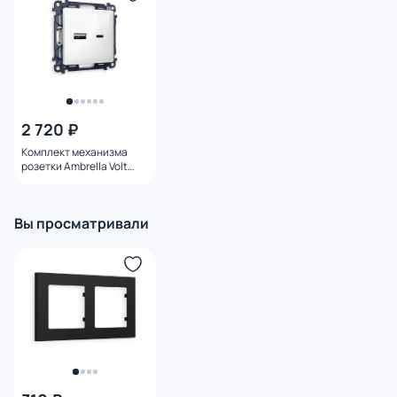
2 720 ₽
Комплект механизма
розетки Ambrella Volt
ALFA Белый глянец 2USB
A+C 20W быстрая
зарядка QUANT MA111010
Вы просматривали