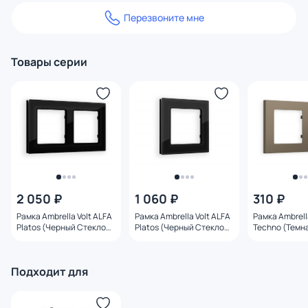
Перезвоните мне
Товары серии
2 050 ₽
1 060 ₽
310 ₽
Рамка Ambrella Volt ALFA
Рамка Ambrella Volt ALFA
Рамка Ambrell
Platos (Черный Стекло
Platos (Черный Стекло
Techno (Темн
закаленное
закаленное
матовый) дво
натуральное) двойная
натуральное) одинарная
AF220632
AF380802
AF380801
Подходит для