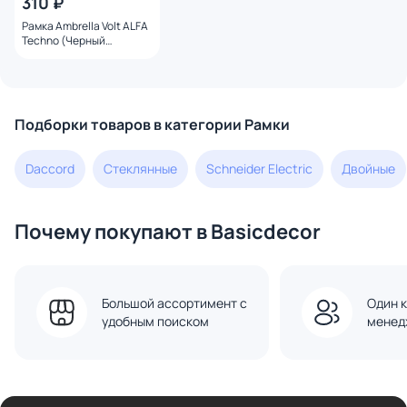
310 ₽
Рамка Ambrella Volt ALFA
Techno (Черный
матовый) двойная
AF220702
Подборки товаров в категории Рамки
Daccord
Стеклянные
Schneider Electric
Двойные
Почему покупают в Basicdecor
Большой ассортимент с
Один к
удобным поиском
менед