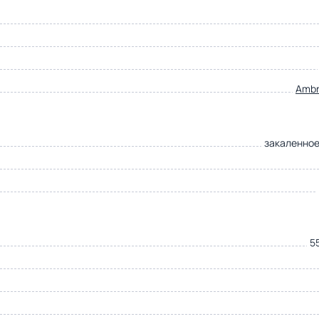
Ambre
закаленное
5