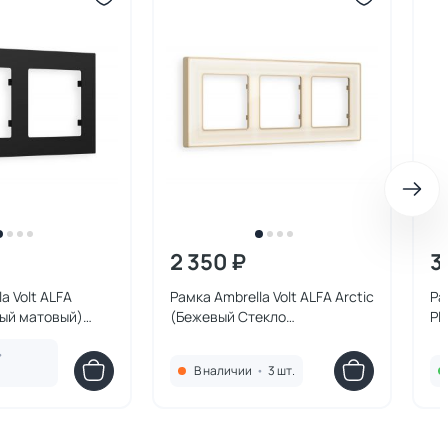
2 350 ₽
3
a Volt ALFA
Рамка Ambrella Volt ALFA Arctic
Ра
ный матовый)
(Бежевый Стекло
Pl
20702
органическое/Шампань)
за
•
тройная AF580343
че
В наличии
•
3 шт.