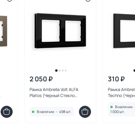
2 050 ₽
310 ₽
Рамка Ambrella Volt ALFA
Рамка Ambrell
Platos (Черный Стекло
Techno (Чер
0632
закаленное натуральное)
двойная AF2
В наличии
двойная AF380802
В наличии
•
498 шт.
1 000 шт.