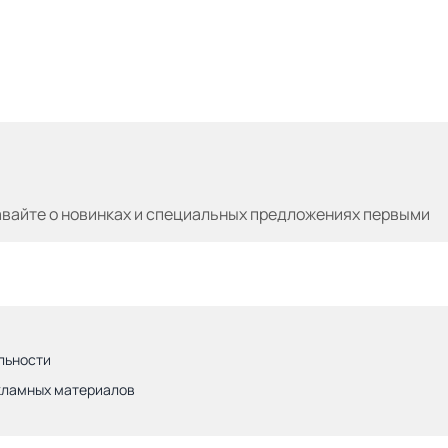
авайте
о новинках и специальных предложениях первыми
льности
кламных материалов