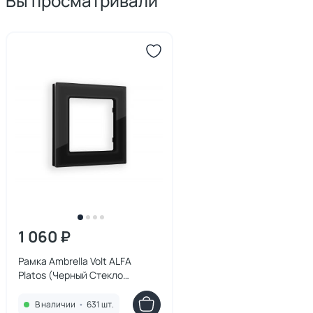
Вы просматривали
1 060 ₽
Рамка Ambrella Volt ALFA
Platos (Черный Стекло
закаленное натуральное)
одинарная AF380801
В наличии
•
631 шт.