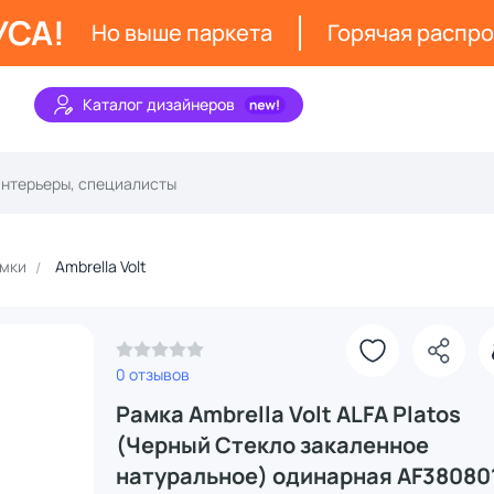
УСА!
Но выше паркета
Горячая распр
Каталог дизайнеров
мки
Ambrella Volt
0 отзывов
Рамка Ambrella Volt ALFA Platos
(Черный Стекло закаленное
натуральное) одинарная AF38080