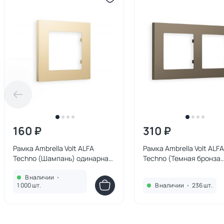
160 ₽
310 ₽
Рамка Ambrella Volt ALFA
Рамка Ambrella Volt ALFA
Techno (Шампань) одинарная
Techno (Темная бронза
AF220601
матовый) двойная AF22
В наличии
•
1 000 шт.
В наличии
•
236 шт.