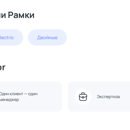
ии Рамки
lectric
Двойные
or
Один клиент — один
Экспертиза
менеджер