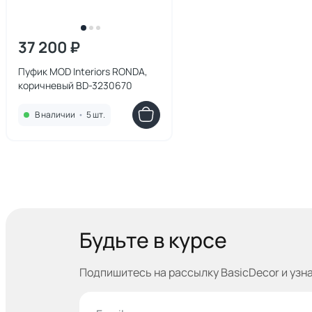
37 200 ₽
Пуфик MOD Interiors RONDA,
коричневый BD-3230670
В наличии
•
5 шт.
Будьте в курсе
Подпишитесь на рассылку BasicDecor и узн