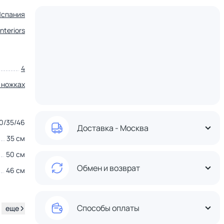
Испания
nteriors
4
 ножках
0/35/46
Доставка - Москва
35 см
50 см
Обмен и возврат
46 см
Способы оплаты
.
еще