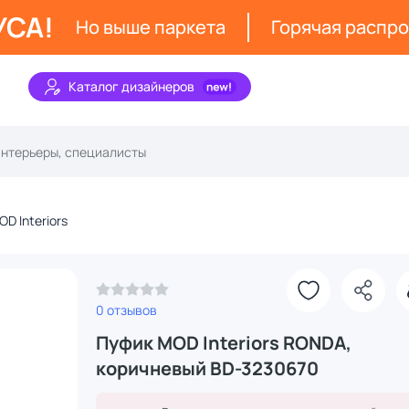
УСА!
Но выше паркета
Горячая распр
Каталог дизайнеров
OD Interiors
З
0 отзывов
Пуфик MOD Interiors RONDA,
коричневый BD-3230670