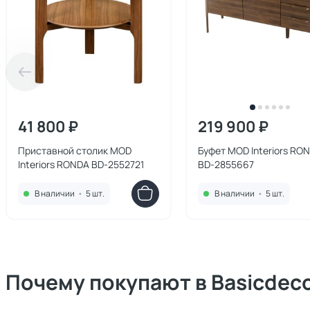
41 800 ₽
219 900 ₽
Приставной столик MOD
Буфет MOD Interiors RO
Interiors RONDA BD-2552721
BD-2855667
В наличии
•
5 шт.
В наличии
•
5 шт.
Почему покупают в Basicdec