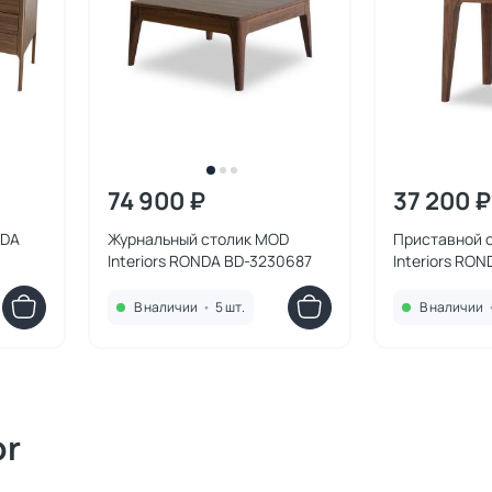
74 900 ₽
37 200 ₽
NDA
Журнальный столик MOD
Приставной 
Interiors RONDA BD-3230687
Interiors RO
BD-3230671
В наличии
•
5 шт.
В наличии
or