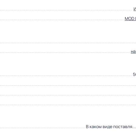
MOD I
на
5
В каком виде поставля..