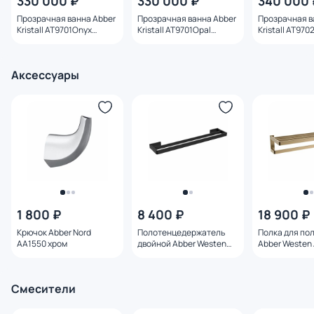
330 000 ₽
330 000 ₽
340 000 
Прозрачная ванна Abber
Прозрачная ванна Abber
Прозрачная в
Kristall AT9701Onyx
Kristall AT9701Opal
Kristall AT97
165х78 см, черная
165х78 см, коричневая
180х85 см, ф
Аксессуары
1 800 ₽
8 400 ₽
18 900 ₽
Крючок Abber Nord
Полотенцедержатель
Полка для по
AA1550 хром
двойной Abber Westen
Abber Westen
AA1757B черный матовый
золото матов
Смесители