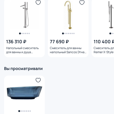
136 310 ₽
77 690 ₽
110 400 
Напольный смеситель
Смеситель для ванны
Смеситель дл
для ванны и душа
напольный Sancos Этна
Remer X-Style
CEZARES LEAF-VDP-L-01
(Etna) SC9009BG
хром
брашированное золото
Вы просматривали