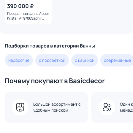
390 000 ₽
Прозрачная ванна Abber
Kristall AT9706Saphir
170х80 см, синяя
Подборки товаров в категории Ванны
недорогие
с подсветкой
с кабиной
современные
Почему покупают в Basicdecor
Большой ассортимент с
Один к
удобным поиском
менед