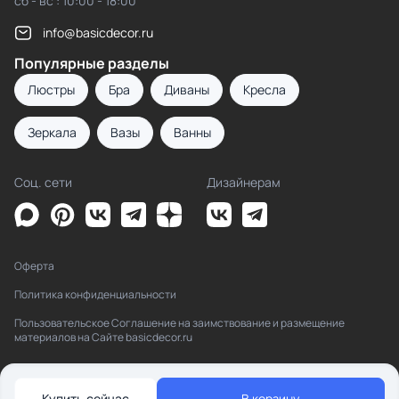
сб - вс : 10:00 - 18:00
info@basicdecor.ru
Популярные разделы
Люстры
Бра
Диваны
Кресла
Зеркала
Вазы
Ванны
Соц. сети
Дизайнерам
Оферта
Политика конфиденциальности
Пользовательское Соглашение на заимствование и размещение
материалов на Сайте basicdecor.ru
Купить сейчас
В корзину