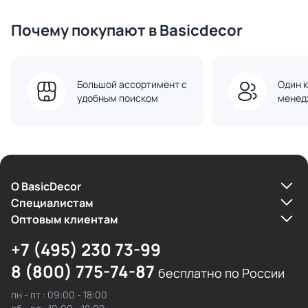
Почему покупают в Basicdecor
Большой ассортимент с
Один к
удобным поиском
менед
О BasicDecor
Cпециалистам
Оптовым клиентам
+7 (495) 230 73-99
8 (800) 775-74-87
бесплатно по России
пн - пт : 09:00 - 18:00