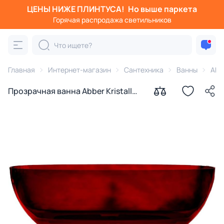
ЦЕНЫ НИЖЕ ПЛИНТУСА!
Но выше паркета
Горячая распродажа светильников
Главная
Интернет-магазин
Сантехника
Ванны
Abb
Прозрачная ванна Abber Kristall
AT9703Rubin 170х75 см, красная