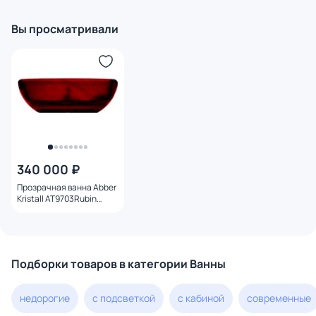
хром
брашированн
Вы просматривали
340 000 ₽
Прозрачная ванна Abber
Kristall AT9703Rubin
170х75 см, красная
Подборки товаров в категории Ванны
недорогие
с подсветкой
с кабиной
современные