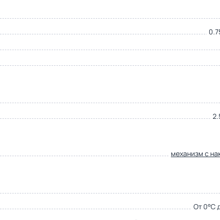
0.7
2.
механизм с на
От 0°С 