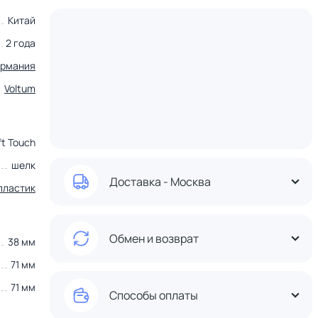
Китай
2 года
ермания
Voltum
ft Touch
шелк
Доставка - Москва
пластик
Обмен и возврат
38 мм
71 мм
71 мм
Способы оплаты