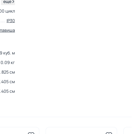
.
еще
00 цикл
IP30
клавиша
9 куб. м
0.09 кг
3.825 см
7.405 см
7.405 см