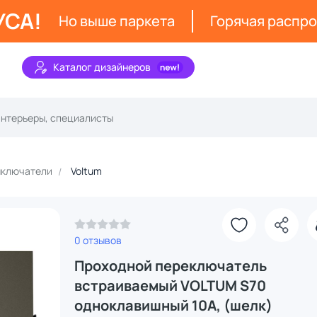
УСА!
Но выше паркета
Горячая распр
Каталог дизайнеров
ключатели
Voltum
З
0 отзывов
Проходной переключатель
встраиваемый VOLTUM S70
одноклавишный 10А, (шелк)