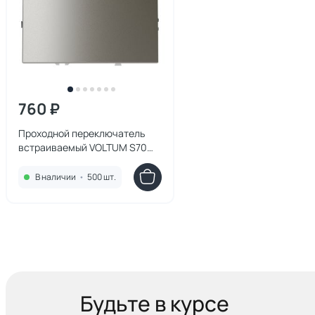
760 ₽
Проходной переключатель
встраиваемый VOLTUM S70
одноклавишный 10А, (шелк)
VLS010304
В наличии
•
500 шт.
Будьте в курсе