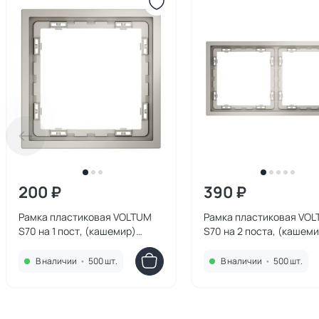
200 ₽
390 ₽
Рамка пластиковая VOLTUM
Рамка пластиковая VO
S70 на 1 пост, (кашемир)
S70 на 2 поста, (кашеми
VLS100103
VLS100203
В наличии
•
500 шт.
В наличии
•
500 шт.