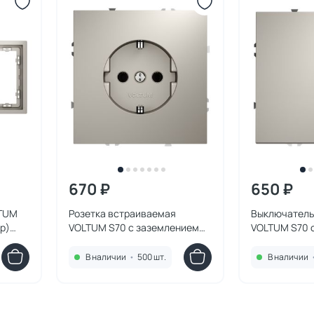
670 ₽
650 ₽
LTUM
Розетка встраиваемая
Выключатель
р)
VOLTUM S70 с заземлением
VOLTUM S70 
16А, (кашемир) VLS040103
10А, (кашеми
В наличии
•
500 шт.
В наличии