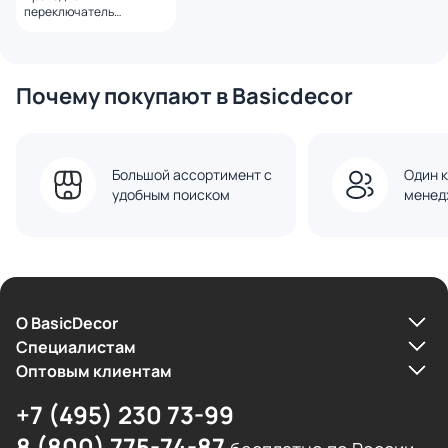
переключатель
встраиваемый VOLTUM
S70 одноклавишный 10А,
(графит) VLS010307
Почему покупают в Basicdecor
Большой ассортимент с
Один к
удобным поиском
менед
О BasicDecor
Cпециалистам
Оптовым клиентам
+7 (495) 230 73-99
8 (800) 775-74-87