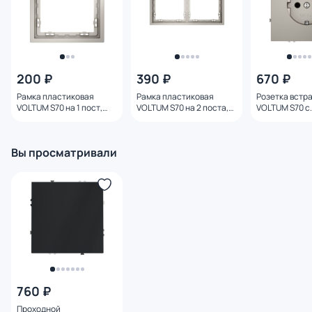
200 ₽
390 ₽
670 ₽
Рамка пластиковая
Рамка пластиковая
Розетка встр
VOLTUM S70 на 1 пост,
VOLTUM S70 на 2 поста,
VOLTUM S70 с
(кашемир) VLS100103
(кашемир) VLS100203
заземлением 
(кашемир) VL
Вы просматривали
760 ₽
Проходной