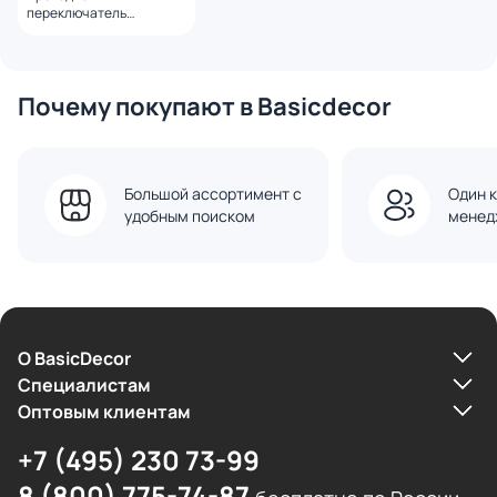
переключатель
встраиваемый VOLTUM
S70 двухклавишный 10А,
(черный матовый)
VLS020308
Почему покупают в Basicdecor
Большой ассортимент с
Один к
удобным поиском
менед
О BasicDecor
Cпециалистам
Оптовым клиентам
+7 (495) 230 73-99
8 (800) 775-74-87