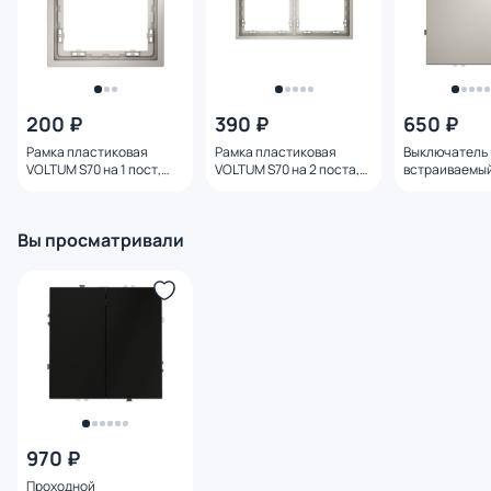
200 ₽
390 ₽
650 ₽
Рамка пластиковая
Рамка пластиковая
Выключатель
VOLTUM S70 на 1 пост,
VOLTUM S70 на 2 поста,
встраиваемы
(кашемир) VLS100103
(кашемир) VLS100203
S70 одноклав
(кашемир) VL
Вы просматривали
970 ₽
Проходной