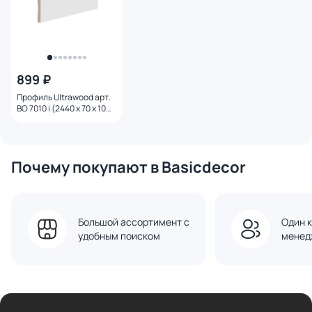
899 ₽
Профиль Ultrawood арт.
BO 7010 i (2440 х 70 х 10
мм.)
Почему покупают в Basicdecor
Большой ассортимент с
Один к
удобным поиском
менед