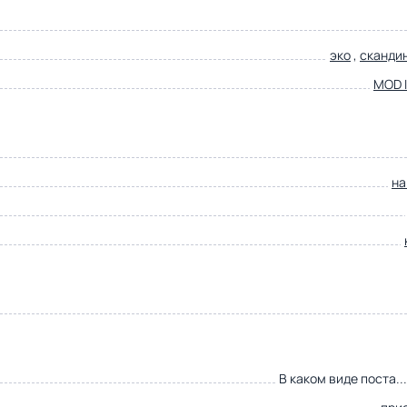
эко
,
сканди
MOD I
на
В каком виде поста..