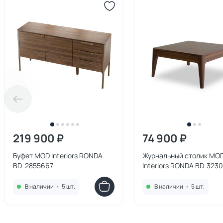
219 900 ₽
74 900 ₽
Буфет MOD Interiors RONDA
Журнальный столик MO
BD-2855667
Interiors RONDA BD-323
В наличии
•
5 шт.
В наличии
•
5 шт.