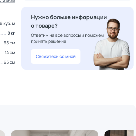
ставная
Нужно больше информации
6 куб. м
о товаре?
8 кг
Ответим на все вопросы и поможем
принять решение
65 см
14 см
Свяжитесь со мной
65 см