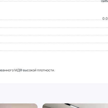
при
0.0
ованного МДФ высокой плотности.