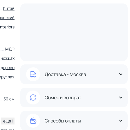
Китай
навский
nteriors
МДФ
 ножках
дерево
Доставка - Москва
круглая
Обмен и возврат
50 см
Способы оплаты
.
еще