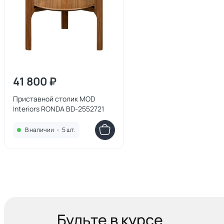
41 800 ₽
Приставной столик MOD
Interiors RONDA BD-2552721
В наличии
•
5 шт.
Будьте в курсе