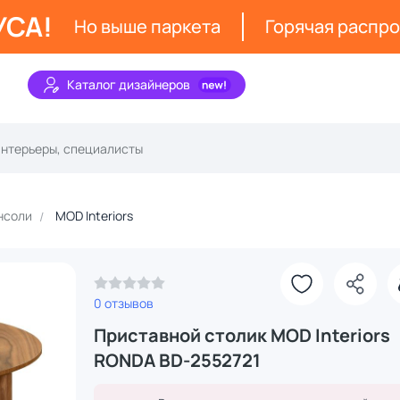
УСА!
Но выше паркета
Горячая распр
Каталог дизайнеров
нсоли
MOD Interiors
З
0 отзывов
Приставной столик MOD Interiors
RONDA BD-2552721