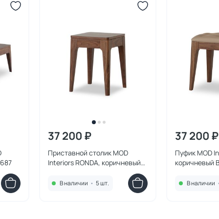
37 200 ₽
37 200 ₽
D
Приставной столик MOD
Пуфик MOD In
0687
Interiors RONDA, коричневый
коричневый 
BD-3230671
В наличии
•
5 шт.
В наличии