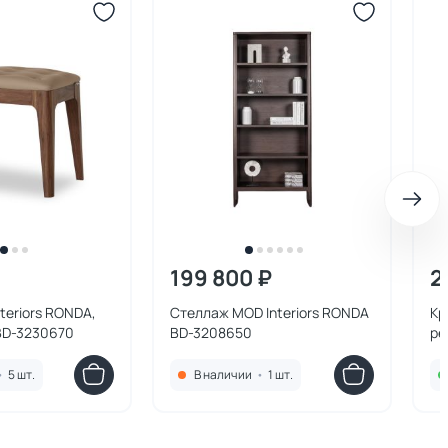
199 800 ₽
2
teriors RONDA,
Стеллаж MOD Interiors RONDA
Кр
BD-3230670
BD-3208650
ре
•
5 шт.
В наличии
•
1 шт.