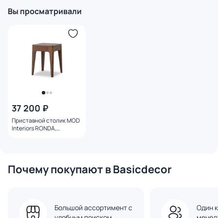
Вы просматривали
37 200 ₽
Приставной столик MOD
Interiors RONDA,
коричневый BD-3230671
Почему покупают в Basicdecor
Большой ассортимент с
Один к
удобным поиском
менед