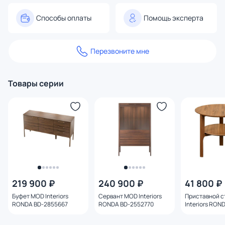
Способы оплаты
Помощь эксперта
Перезвоните мне
Товары серии
219 900 ₽
240 900 ₽
41 800 ₽
Буфет MOD Interiors
Сервант MOD Interiors
Приставной с
RONDA BD-2855667
RONDA BD-2552770
Interiors RON
2552721