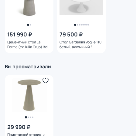
151 990 ₽
79 500 ₽
Цементный стол La
Стол Gardenini Voglie 110
Forma (ex Julia Grup) Itai
белый, алюминий /
BD-1898161
стекло BD-1430768
Вы просматривали
29 990 ₽
Приставной столик La