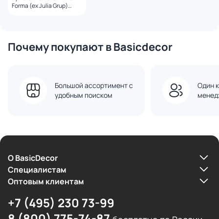
Forma (ex Julia Grup)
Shirel BD-1898218
Почему покупают в Basicdecor
Большой ассортимент с
Один к
удобным поиском
менед
О BasicDecor
Cпециалистам
Оптовым клиентам
+7 (495) 230 73-99
8 (800) 775-74-87