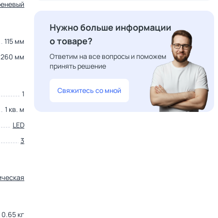
реневый
Нужно больше информации
о товаре?
115 мм
Ответим на все вопросы и поможем
260 мм
принять решение
Свяжитесь со мной
1
1 кв. м
LED
3
ическая
0.65 кг