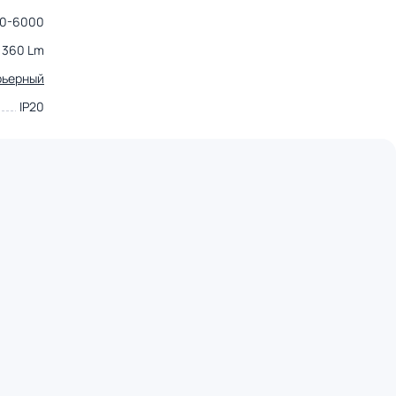
0-6000
360 Lm
рьерный
IP20