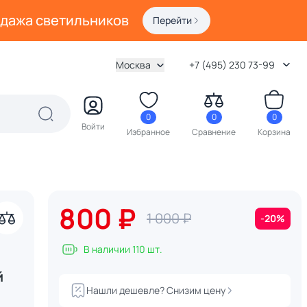
одажа светильников
Перейти
Москва
+7 (495) 230 73-99
0
0
0
Войти
Избранное
Сравнение
Корзина
800 ₽
1 000 ₽
-20%
В наличии 110 шт.
й
Нашли дешевле? Снизим цену