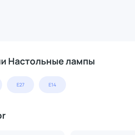
ии Настольные лампы
E27
E14
or