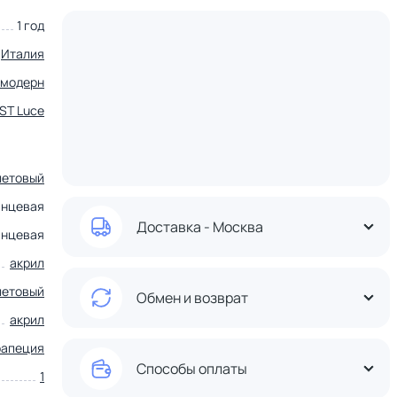
1 год
Италия
модерн
ST Luce
летовый
янцевая
Доставка - Москва
янцевая
акрил
летовый
Обмен и возврат
акрил
рапеция
Способы оплаты
1