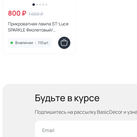
800 ₽
1 000 ₽
Прикроватная лампа ST-Luce
SPARKLE Фиолетовый/
Фиолетовый LED 1*3W
3000K/4000K/6000K
В наличии
•
110 шт.
SL1010.704.01
Будьте в курсе
Подпишитесь на рассылку BasicDecor и узн