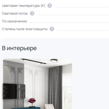
Цветовая температура (К)
?
Световой поток
?
По назначению
Степень пыле-влагозащиты
?
В интерьере