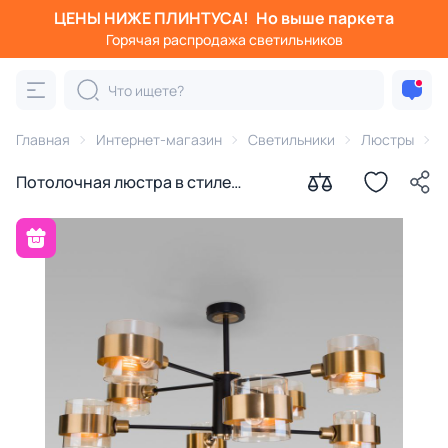
ЦЕНЫ НИЖЕ ПЛИНТУСА!
Но выше паркета
Горячая распродажа светильников
Главная
Интернет-магазин
Светильники
Люстры
п
Потолочная люстра в стиле
Eurosvet Arcada E14 60W
4690389173592