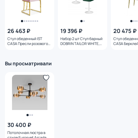
26 463 ₽
19 396 ₽
20 475 ₽
Стул обеденный IST
Набор 2 шт Стул барный
Стул обеденн
CASA Пресли розового
DOBRIN TAILOR WHITE,
CASA Берклей
цвета 45х44х92 DX-
зеленый велюр (MJ9-88)
бежевый/золо
2055.1casa
BD-3204858
1202D.1casa
Вы просматривали
30 400 ₽
Потолочная люстра в
стиле Eurosvet Arcada