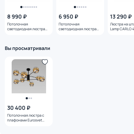
8 990 ₽
6 950 ₽
13 290 ₽
Потолочная
Потолочная
Люстра на шт
светодиодная люстра
светодиодная люстра
Lamp CARLO 4
Ambrella COMFORT
Ambrella COMFORT
A8205SP-6BK
FL51619
FL51611
Вы просматривали
30 400 ₽
Потолочная люстра с
плафонами Eurosvet
Arcada E14
4690389186912