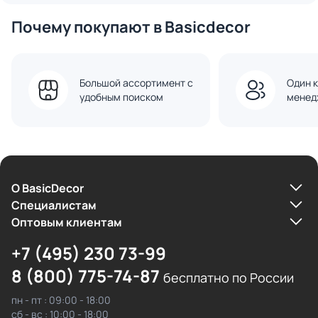
Почему покупают в Basicdecor
Большой ассортимент с
Один к
удобным поиском
менед
О BasicDecor
Cпециалистам
Оптовым клиентам
+7 (495) 230 73-99
8 (800) 775-74-87
бесплатно по России
пн - пт : 09:00 - 18:00
сб - вс : 10:00 - 18:00