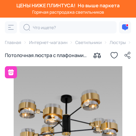
ЦЕНЫ НИЖЕ ПЛИНТУСА!
Но выше паркета
Горячая распродажа светильников
Главная
Интернет-магазин
Светильники
Люстры
п
Потолочная люстра с плафонами
Eurosvet Arcada E14
4690389186912