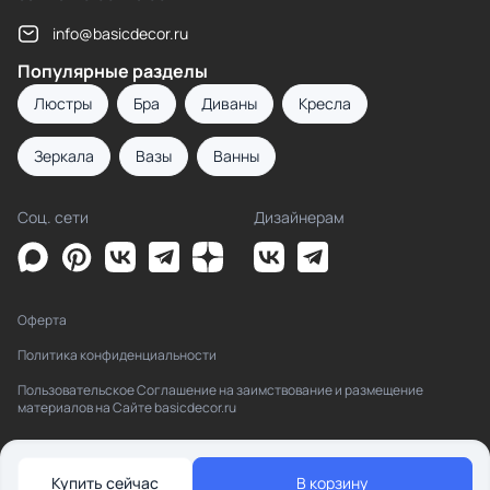
info@basicdecor.ru
Популярные разделы
Люстры
Бра
Диваны
Кресла
Зеркала
Вазы
Ванны
Соц. сети
Дизайнерам
Оферта
Политика конфиденциальности
Пользовательское Соглашение на заимствование и размещение
материалов на Сайте basicdecor.ru
Купить сейчас
В корзину