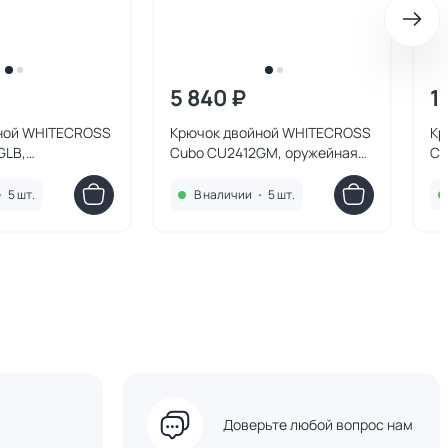
5 840 ₽
1
ной WHITECROSS
Крючок двойной WHITECROSS
Кр
GLB,
Cubo CU2412GM, оружейная
CU
ое золото
сталь
•
5 шт.
В наличии
•
5 шт.
Доверьте любой вопрос нам