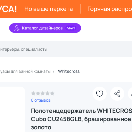
УСА!
Но выше паркета
Горячая распр
Каталог дизайнеров
уары для ванной комнаты
Whitecross
0 отзывов
Полотенцедержатель WHITECRO
Cubo CU2458GLB, брашированное
золото