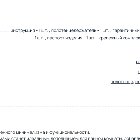
инструкция - 1 шт. , полотенцедержатель - 1 шт. , гарантийный
1 шт. , паспорт изделия - 1 шт. , крепежный комплект
р
полотенцеде
менного минимализма и функциональности.
мами станет идеальным дополнением для ванной комнаты, добавл