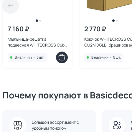
7 160 ₽
2 770 ₽
Мыльница-решетка
Крючок WHITECROSS C
подвесная WHITECROSS Cubo
CU2410GLB, браширова
CU2424BL, черная матовая
золото
В наличии
•
5 шт.
В наличии
•
5 шт.
Почему покупают в Basicdec
Большой ассортимент с
удобным поиском