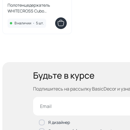
Полотенцедержатель
WHITECROSS Cubo
CU2458GLB, брашированное
золото
В наличии
•
5 шт.
Будьте в курсе
Подпишитесь на рассылку BasicDecor и узн
Я дизайнер