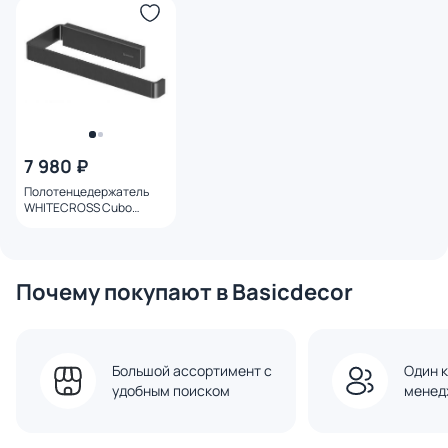
7 980 ₽
Полотенцедержатель
WHITECROSS Cubo
CU2456GM, оружейная
сталь
Почему покупают в Basicdecor
Большой ассортимент с
Один к
удобным поиском
менед