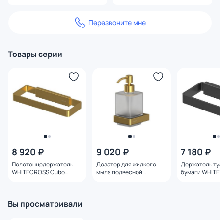
Перезвоните мне
Товары серии
8 920 ₽
9 020 ₽
7 180 ₽
Полотенцедержатель
Дозатор для жидкого
Держатель ту
WHITECROSS Cubo
мыла подвесной
бумаги WHIT
CU2458GLB,
WHITECROSS Cubo
Cubo CU2460
брашированное золото
CU2440GLB,
оружейная ст
брашированное золото
Вы просматривали