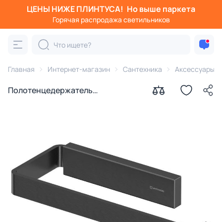
ЦЕНЫ НИЖЕ ПЛИНТУСА!
Но выше паркета
Горячая распродажа светильников
Главная
Интернет-магазин
Сантехника
Аксессуары д
Полотенцедержатель
WHITECROSS Cubo CU2456GM,
оружейная сталь