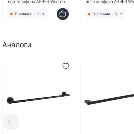
для телефона ABBER Westen
для телефона ABBER We
AA1730NG оружейная сталь
AA1730SP сатин
В наличии
•
3 шт.
В наличии
•
3 шт.
Аналоги