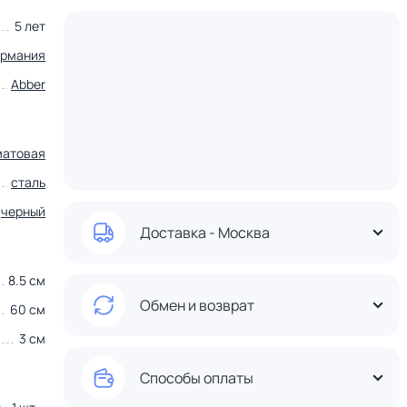
5 лет
ермания
Abber
матовая
сталь
черный
Доставка - Москва
8.5 см
Обмен и возврат
60 см
3 см
Способы оплаты