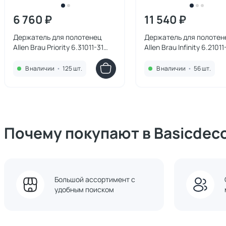
6 760 ₽
11 540 ₽
Держатель для полотенец
Держатель для полотен
Allen Brau Priority 6.31011-31
Allen Brau Infinity 6.21011
черный матовый
черный матовый
В наличии
•
125 шт.
В наличии
•
56 шт.
Почему покупают в Basicdec
Большой ассортимент с
удобным поиском