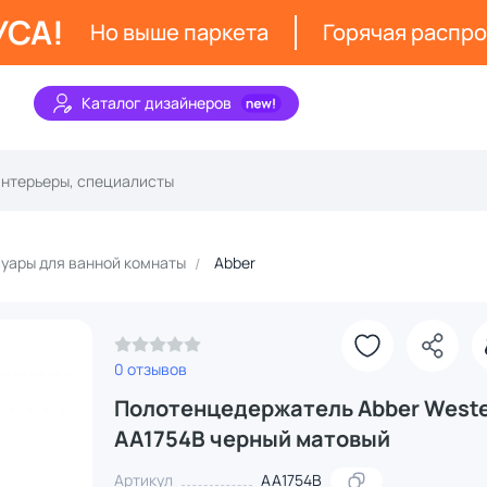
УСА!
Но выше паркета
Горячая распр
Каталог дизайнеров
уары для ванной комнаты
Abber
0 отзывов
Полотенцедержатель Abber West
AA1754B черный матовый
Артикул
AA1754B