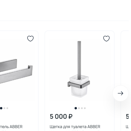
5 000 ₽
5
тель ABBER
Щетка для туалета ABBER
Ще