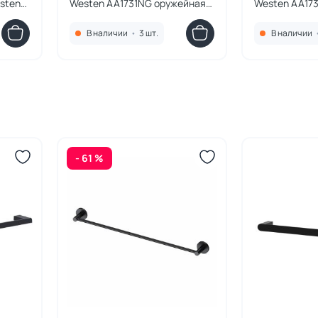
sten
Westen AA1731NG оружейная
Westen AA173
сталь
В наличии
•
3 шт.
В наличии
- 61 %