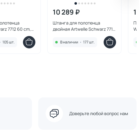
10 289 ₽
1
полотенца
Штанга для полотенца
По
arz 7712 60 cm,
двойная Artwelle Schwarz 7711
WH
60 cm, черный
че
•
105 шт.
В наличии
•
177 шт.
Доверьте любой вопрос нам