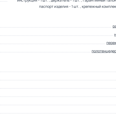
инструкция - 1 шт. , держатель - 1 шт. , гарантийный талон -
паспорт изделия - 1 шт. , крепежный комплект
р
пере
полотенцеде