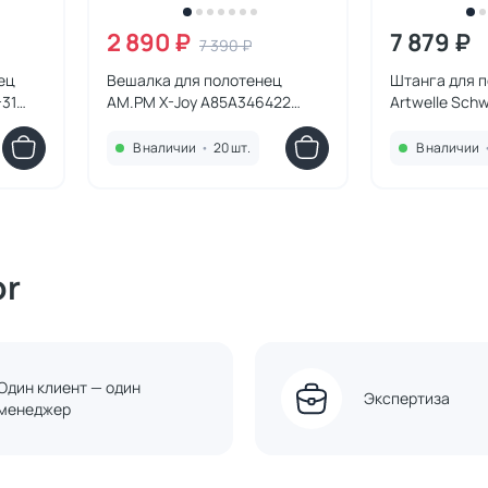
2 890 ₽
7 879 ₽
7 390 ₽
ец
Вешалка для полотенец
Штанга для 
-31
AM.PM X-Joy A85A346422
Artwelle Schw
черный
черный
В наличии
•
20 шт.
В наличии
or
Один клиент — один
Экспертиза
менеджер