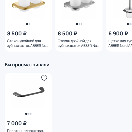
8 500 ₽
8 500 ₽
6 900 ₽
Стакан двойной для
Стакан двойной для
Щетка для ту
зубных щеток ABBER Nord
зубных щеток ABBER Nord
ABBER Nord A
AA1557G золото матовое
AA1557SP сатин
оружейная ст
Вы просматривали
7 000 ₽
Полотенцедержатель