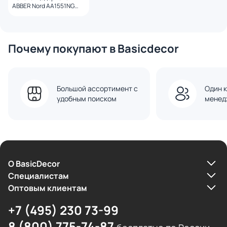
ABBER Nord AA1551NG
оружейная сталь
Почему покупают в Basicdecor
Большой ассортимент с
Один к
удобным поиском
менед
О BasicDecor
Cпециалистам
Оптовым клиентам
+7 (495) 230 73-99
8 (800) 775-74-87