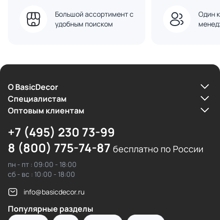
Большой ассортимент с
Один к
удобным поиском
менед
О BasicDecor
Cпециалистам
Оптовым клиентам
+7 (495) 230 73-99
8 (800) 775-74-87
бесплатно по России
пн - пт : 09:00 - 18:00
сб - вс : 10:00 - 18:00
info@basicdecor.ru
Популярные разделы