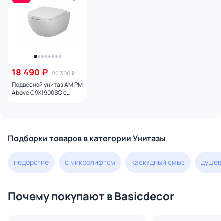
18 490 ₽
22 390 ₽
Подвесной унитаз AM.PM
Above C9X1900SC с
микролифтом, белый
Подборки товаров в категории Унитазы
недорогие
с микролифтом
каскадный смыв
душев
Почему покупают в Basicdecor