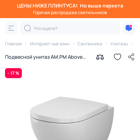
ЦЕНЫ НИЖЕ ПЛИНТУСА!
Но выше паркета
Горячая распродажа светильников
Главная
Интернет-магазин
Сантехника
Унитазы
A
Подвесной унитаз AM.PM Above
C9X1900SC с микролифтом, белый
- 17 %