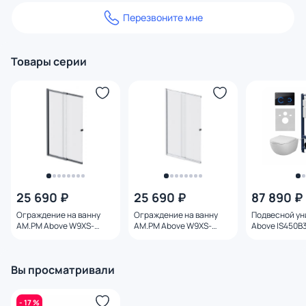
Перезвоните мне
Товары серии
25 690 ₽
25 690 ₽
87 890 ₽
Ограждение на ванну
Ограждение на ванну
Подвесной ун
AM.PM Above W9XS-
AM.PM Above W9XS-
Above IS450B3
100PS-150BT 100х150,
100PS-150MT 100х150,
инсталляцией
прозрачное, профиль
прозрачное, профиль
сенсорной к
черный
хром
смыва
Вы просматривали
- 17 %