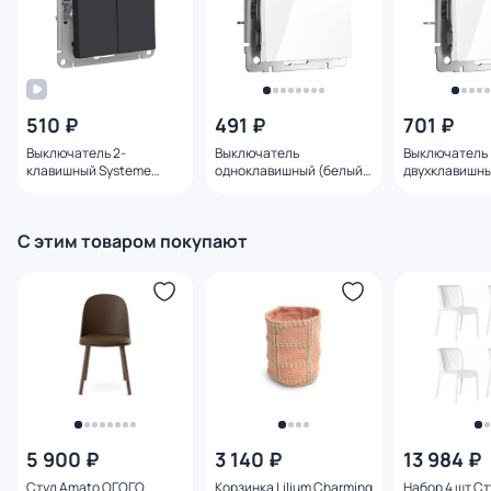
510 ₽
491 ₽
701 ₽
Выключатель 2-
Выключатель
Выключатель
клавишный Systeme
одноклавишный (белый)
двухклавишны
Electric ATLASDESIGN BD-
Werkel W1110001
Werkel W1120
1495167
С этим товаром покупают
5 900 ₽
3 140 ₽
13 984 ₽
Стул Amato ОГОГО
Корзинка Lilium Charming
Набор 4 шт Ст