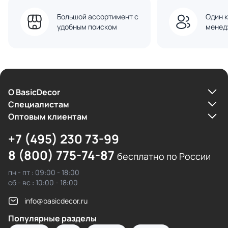
Большой ассортимент с
Один к
удобным поиском
менед
О BasicDecor
Cпециалистам
Оптовым клиентам
+7 (495) 230 73-99
8 (800) 775-74-87
бесплатно по России
пн - пт : 09:00 - 18:00
сб - вс : 10:00 - 18:00
info@basicdecor.ru
Популярные разделы