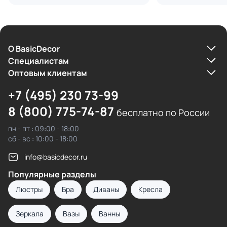
О BasicDecor
Cпециалистам
Оптовым клиентам
+7 (495) 230 73-99
8 (800) 775-74-87
бесплатно по России
пн - пт : 09:00 - 18:00
сб - вс : 10:00 - 18:00
info@basicdecor.ru
Популярные разделы
Люстры
Бра
Диваны
Кресла
Зеркала
Вазы
Ванны