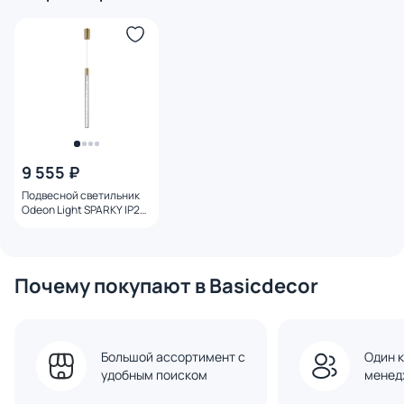
9 555 ₽
Подвесной светильник
Odeon Light SPARKY IP20
LED 5W 200Лм 3000K
4369/5L
Почему покупают в Basicdecor
Большой ассортимент с
Один к
удобным поиском
менед