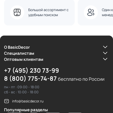
Большой ассортимент с
Один к
удобным поиском
менед
О BasicDecor
Cпециалистам
Оптовым клиентам
+7 (495) 230 73-99
8 (800) 775-74-87
бесплатно по России
пн - пт : 09:00 - 18:00
сб - вс : 10:00 - 18:00
info@basicdecor.ru
Популярные разделы