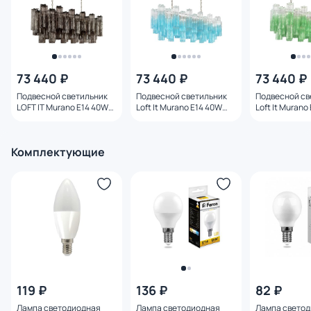
73 440 ₽
73 440 ₽
73 440 ₽
Подвесной светильник
Подвесной светильник
Подвесной св
LOFT IT Murano E14 40W
Loft It Murano E14 40W
Loft It Murano
10580/1000R Smoke
10580/1000R Clear blue
10580/1000R C
Комплектующие
119 ₽
136 ₽
82 ₽
Лампа светодиодная
Лампа светодиодная
Лампа свето