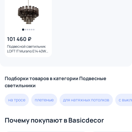
101 460 ₽
Подвесной светильник
LOFT IT Murano E14 40W
10580/800 Smoke
Подборки товаров в категории Подвесные
светильники
на тросе
плетеные
для натяжных потолков
с вык
Почему покупают в Basicdecor