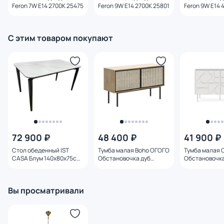
Feron 7W E14 2700K 25475
Feron 9W E14 2700K 25801
Feron 9W E14 
С этим товаром покупают
72 900 ₽
48 400 ₽
41 900 ₽
Стол обеденный IST
Тумба малая Boho ОГОГО
Тумба малая 
CASA Блум 140х80х75см
Обстановочка дуб
Обстановочка
ART2922-140W.1casa
корбридж BD-1749349
белый BD-315
Вы просматривали