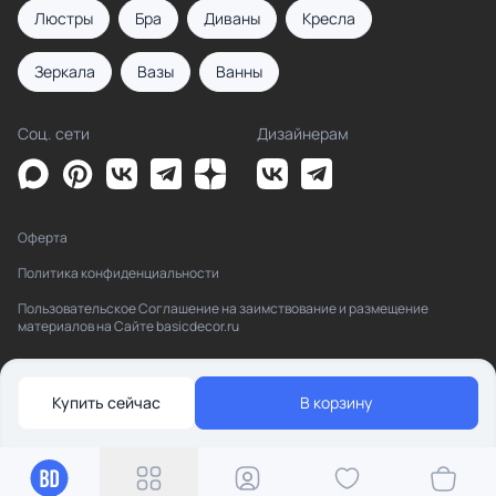
Люстры
Бра
Диваны
Кресла
Зеркала
Вазы
Ванны
Соц. сети
Дизайнерам
Оферта
Политика конфиденциальности
Пользовательское Соглашение на заимствование и размещение
материалов на Сайте basicdecor.ru
Купить сейчас
В корзину