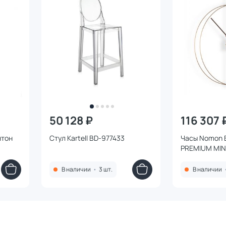
50 128 ₽
116 307 
нтон
Стул Kartell BD-977433
Часы Nomon
PREMIUM MIN
В наличии
•
3 шт.
В наличии