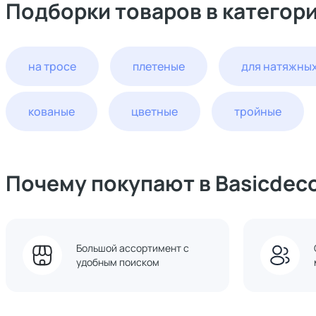
Подборки товаров в категор
на тросе
плетеные
для натяжных
кованые
цветные
тройные
Почему покупают в Basicdec
Большой ассортимент с
удобным поиском