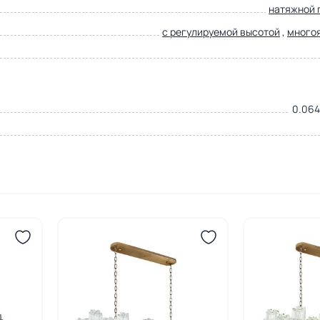
натяжной 
с регулируемой высотой
,
много
0.064