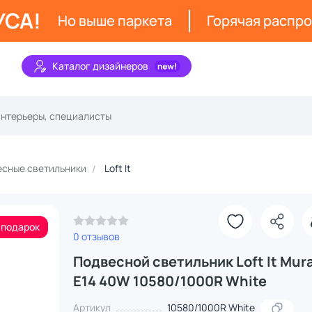
УСА!
Но выше паркета
Горячая распр
Каталог дизайнеров
сные светильники
Loft It
 подарок
0 отзывов
Подвесной светильник Loft It Mur
E14 40W 10580/1000R White
Артикул
10580/1000R White