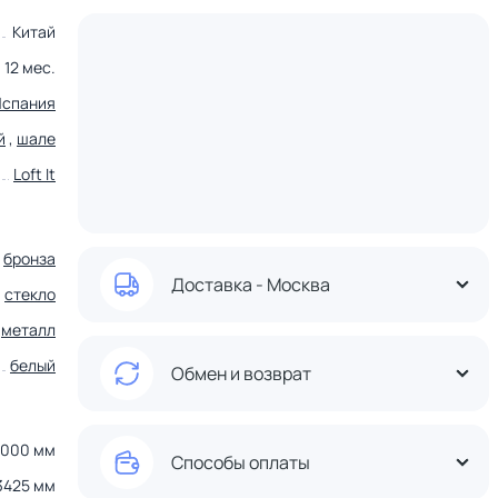
Китай
12 мес.
Испания
й
,
шале
Loft It
бронза
Доставка - Москва
стекло
металл
белый
Обмен и возврат
3000 мм
Способы оплаты
3425 мм