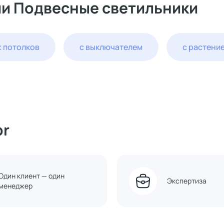
ии Подвесные светильники
 потолков
с выключателем
с растени
or
Один клиент — один
Экспертиза
менеджер