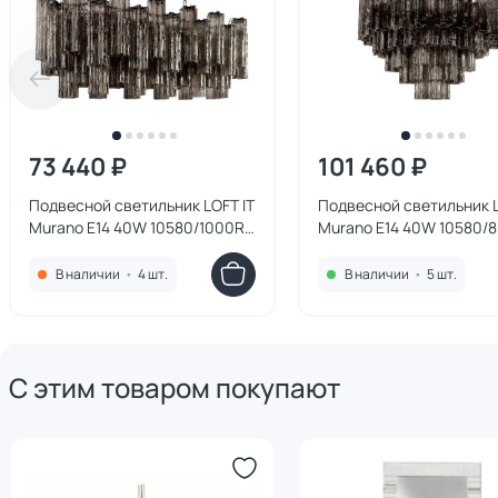
73 440 ₽
101 460 ₽
Подвесной светильник LOFT IT
Подвесной светильник L
Murano E14 40W 10580/1000R
Murano E14 40W 10580/
Smoke
Smoke
В наличии
•
4 шт.
В наличии
•
5 шт.
С этим товаром покупают