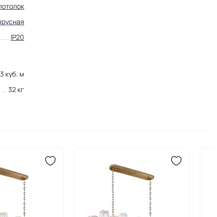
потолок
ярусная
IP20
3 куб. м
32 кг