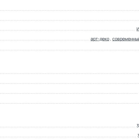
арт-деко
,
современны