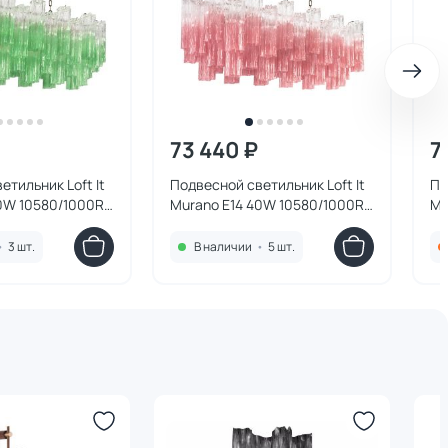
73 440 ₽
7
етильник Loft It
Подвесной светильник Loft It
По
0W 10580/1000R
Murano E14 40W 10580/1000R
Mu
Clear pink
Pi
•
3 шт.
В наличии
•
5 шт.