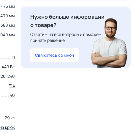
475 мм
400 мм
Нужно больше информации
о товаре?
380 мм
Ответим на все вопросы и поможем
1040 мм
принять решение
Свяжитесь со мной
11
440 Вт
220-240
E14
40
29 кг
на крюк