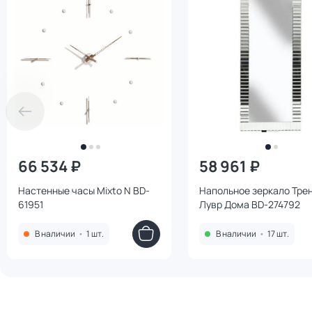
66 534 ₽
58 961 ₽
Настенные часы Mixto N BD-
Напольное зеркало Тре
61951
Лувр Дома BD-274792
В наличии
•
1 шт.
В наличии
•
17 шт.