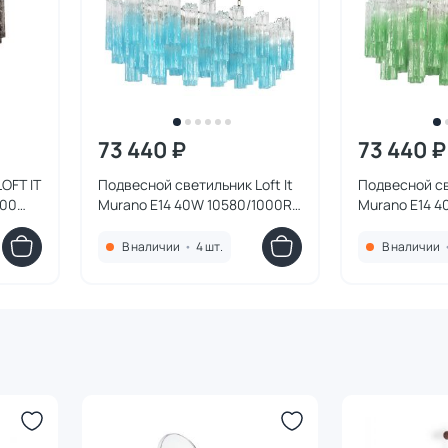
73 440 ₽
73 440 ₽
OFT IT
Подвесной светильник Loft It
Подвесной св
800
Murano E14 40W 10580/1000R
Murano E14 4
Clear blue
Clear green
В наличии
•
4 шт.
В наличии