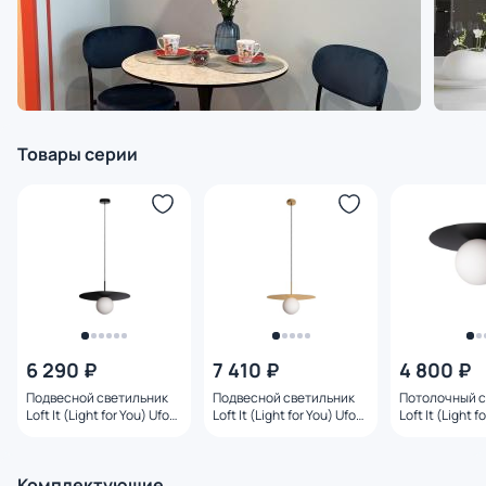
Товары серии
6 290 ₽
7 410 ₽
4 800 ₽
Подвесной светильник
Подвесной светильник
Потолочный с
Loft It (Light for You) Ufo
Loft It (Light for You) Ufo
Loft It (Light f
G9 10120/350P Black
G9 10120/350P Gold
10120/250C Bl
Комплектующие