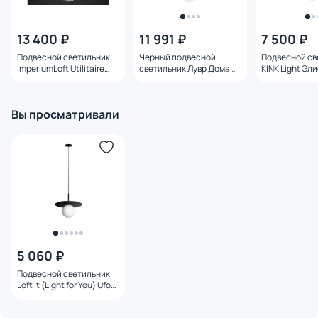
13 400 ₽
11 991 ₽
7 500 ₽
Подвесной светильник
Черный подвесной
Подвесной св
ImperiumLoft Utilitaire
светильник Лувр Дома
KINK Light Эл
40.2343 123642-22
Милти BD-3069739
GU9 08469-2
Вы просматривали
5 060 ₽
Подвесной светильник
Loft It (Light for You) Ufo
G9 10120/250P Black