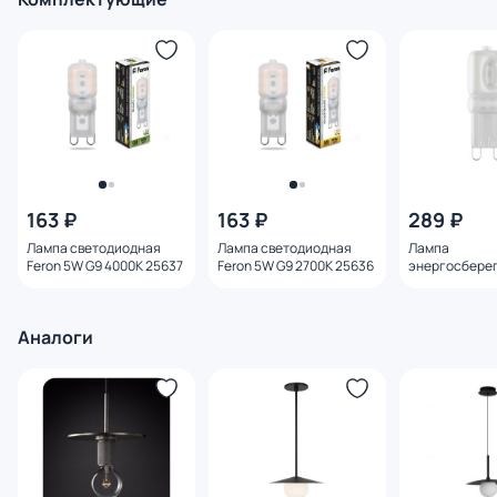
163 ₽
163 ₽
289 ₽
Лампа светодиодная
Лампа светодиодная
Лампа
Feron 5W G9 4000K 25637
Feron 5W G9 2700K 25636
энергосбере
Lightstar LED
4W=40W 940
Аналоги