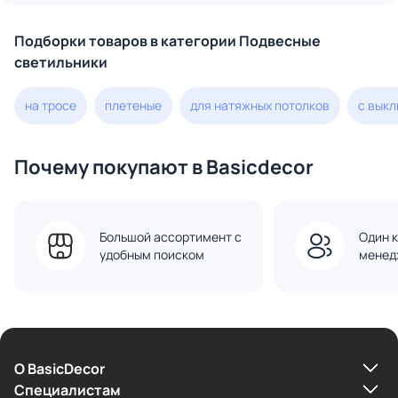
Подборки товаров в категории Подвесные
светильники
на тросе
плетеные
для натяжных потолков
с вык
Почему покупают в Basicdecor
Большой ассортимент с
Один к
удобным поиском
менед
О BasicDecor
Cпециалистам