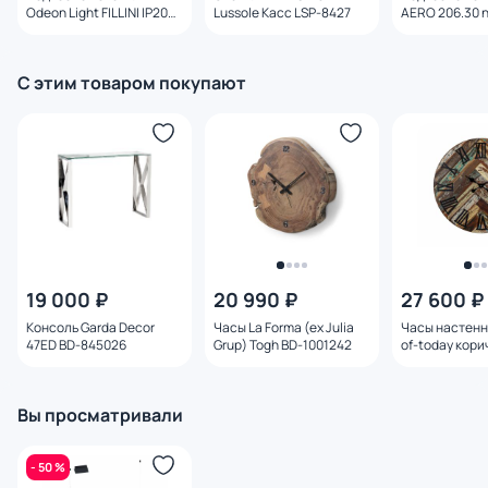
Odeon Light FILLINI IP20
Lussole Касс LSP-8427
AERO 206.30 n
LED 9W 675Лм 3000K
4335/9L
С этим товаром покупают
19 000 ₽
20 990 ₽
27 600 ₽
Консоль Garda Decor
Часы La Forma (ex Julia
Часы настенн
47ED BD-845026
Grup) Togh BD-1001242
of-today кори
3161420
Вы просматривали
- 50 %