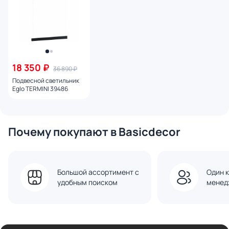
18 350 ₽
36 890 ₽
Подвесной светильник
Eglo TERMINI 39486
Почему покупают в Basicdecor
Большой ассортимент с
Один к
удобным поиском
менед