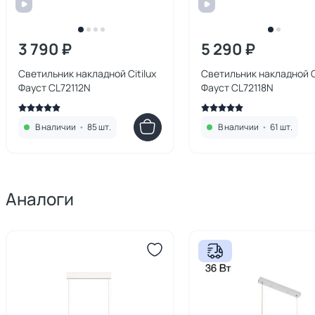
3 790 ₽
5 290 ₽
Светильник накладной Citilux
Светильник накладной Ci
Фауст CL72112N
Фауст CL72118N
В наличии
•
85 шт.
В наличии
•
61 шт.
Аналоги