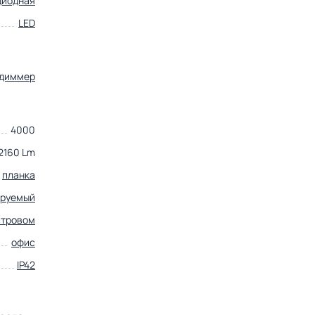
диодная
LED
диммер
4000
2160 Lm
планка
руемый
стровом
офис
IP42