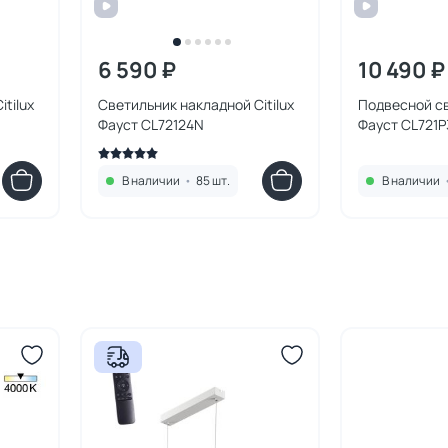
6 590 ₽
10 490 ₽
tilux
Светильник накладной Citilux
Подвесной св
Фауст CL72124N
Фауст CL721
В наличии
•
85 шт.
В наличии