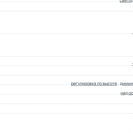
свето
регулировка по высоте
,
димми
над о