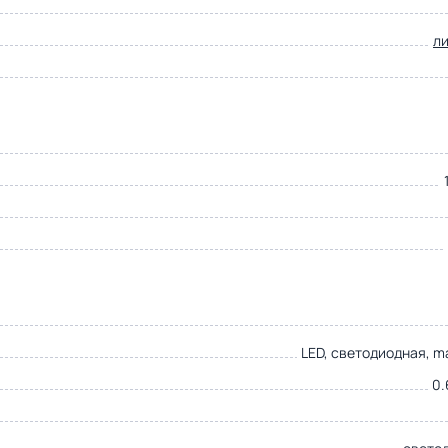
л
LED, светодиодная, m
0.