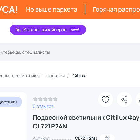
УСА!
Но выше паркета
Горячая распр
Каталог дизайнеров
сные светильники
подвесы
Citilux
доставка
0 отзывов
Подвесной светильник Citilux Фау
CL721P24N
Артикул
CL721P24N