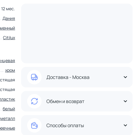
12 мес.
Дания
еменный
Citilux
янцевая
хром
Доставка - Москва
естящая
естящая
пластик
Обмен и возврат
белый
металл
Способы оплаты
реечные