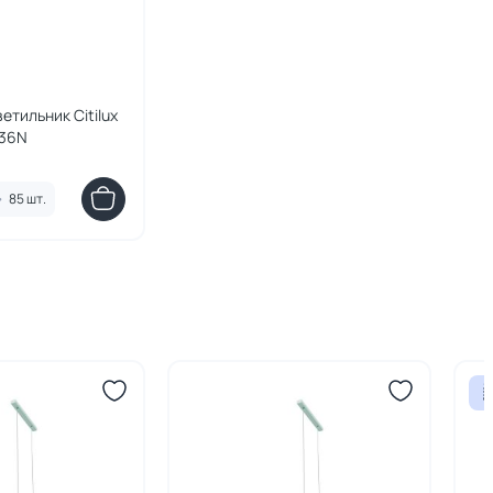
етильник Citilux
P36N
•
85 шт.