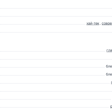
хай-тек
,
совр
гл
бл
бл