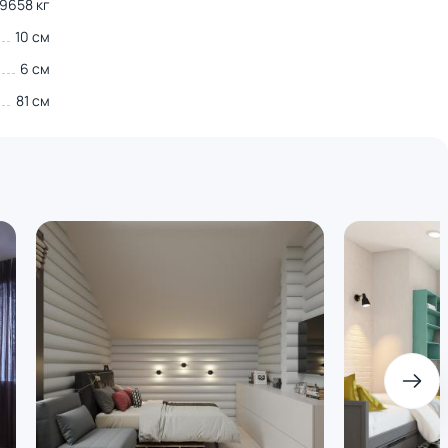
.9658 кг
10 см
6 см
81 см